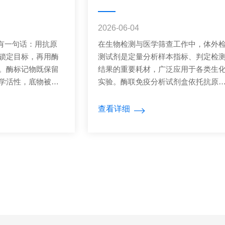
依据
2026-06-04
只有一句话：用抗原
在生物检测与医学筛查工作中，体外
锁定目标，再用酶
测试剂是定量分析样本指标、判定检
。酶标记物既保留
结果的重要耗材，广泛应用于各类生
学活性，底物被酶
实验。酶联免疫分析试剂盒依托抗原
浅与待测物含量成
体特异性反应完成样本检测，为实验
克级别。四大分型
据分析提供有效依据。规范处理实验
查看详细
简，酶标一抗直接
常情况，能够稳定酶联免疫分析试剂
一抗标记要求高，
的检测效果，保障实验数据真实可靠
法用二抗实现信号
以下是使用过程中的常见问题及对应
抗体检测的主力，
决方法。1、空白孔数值偏高实验空白
双抗体夹心法是科
吸光度数值异常升高，干扰基础检测
体与检测抗体分占
线。多为洗涤不到位、试剂残留或孔
三明治结构，特异
存在污染导致。需规范洗板流程，保
原定量，但须警
每孔洗涤充分，实验前检查孔板洁净
度，...