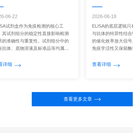
26-06-22
2026-06-18
LISA试剂盒作为免疫检测的核心工
ELISA的底层逻辑
，其试剂组分的稳定性直接影响检测
与抗体的特异性结合
果的准确性与重复性。试剂组分中的
的催化效率放大信号
标抗体、底物溶液及标准品等均属于
免疫学活性又保留酶
物活性物质，对储存环境中的温度、
催化后显色，颜色深
照和湿度条件较为敏感，探明其变质
正比，灵敏度可达皮
看详细
查看详细
律并采取科学的维护措施是确保试剂
各有专攻。直接法最
性能的关键。在变质规律方面，光照
显色，操作便捷但对
诱导试剂变质的重要因素之一。酶标
实用场景有限。间接
体中的辣根过氧化物酶等生物大分子
放大，通用性强，是
查看更多文章
光照条件下易发生构象改变或活性中
但易产生交叉反应。
失活，导致酶催化效率下降，具体表
研常用类型，捕获抗
为底物显色反应迟缓或终点颜色深度
抗原不同表位，形成
足。底物溶液中的光敏成分如四甲基
性高，适合大分子抗
.
惕...