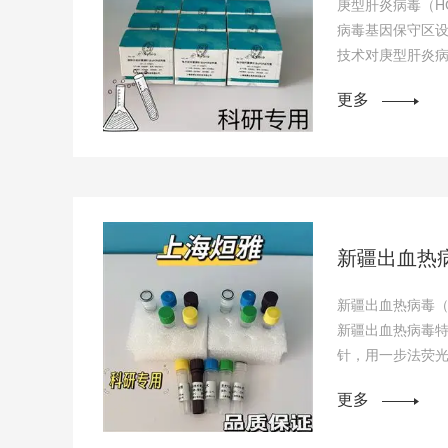
庚型肝炎病毒（H
病毒基因保守区设
技术对庚型肝炎
可疑感染病料的
更多
新疆出血热病毒（
新疆出血热病毒
针，用一步法荧光 
RNA 进行体外扩
更多