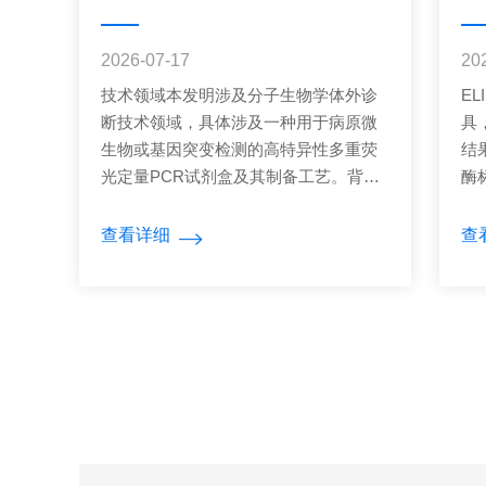
2026-07-17
20
技术领域本发明涉及分子生物学体外诊
E
断技术领域，具体涉及一种用于病原微
具
生物或基因突变检测的高特异性多重荧
结
光定量PCR试剂盒及其制备工艺。背景
酶
与核心创新针对现有多重PCR体系中引
生
物二聚体频发、靶标间非特异性交叉扩
光
查看详细
查
增导致荧光串扰及灵敏度下降的痛点，
规
本发明提供了一种兼容多靶标同时检测
盒
的高特异性试剂盒。其核心创新在于采
是
用“双重热启动”结合“引物亲和性调控”策
抗
略，显著提升扩增保真度。试剂盒组成
在
本试剂盒包含：1）优化的多重反应混合
心
液，内含经化学修饰的突变型热启动Taq
现
酶、电中性肽核酸（PN...
不
联..