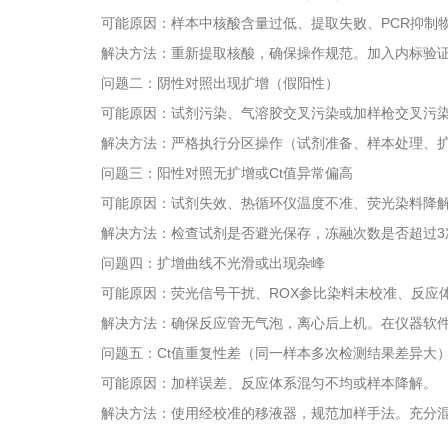
可能原因：样本中核酸含量过低、提取失败、PCR抑制物
解决方法：重新提取核酸，确保操作规范。加入内标验证提
问题二：阴性对照出现扩增（假阳性）
可能原因：试剂污染、气溶胶交叉污染或加样枪交叉污
解决方法：严格执行分区操作（试剂准备、样本处理、扩增
问题三：阳性对照无扩增或Ct值异常偏高
可能原因：试剂失效、热循环仪温度不准、荧光染料降解
解决方法：检查试剂是否避光保存，冻融次数是否超过3次
问题四：扩增曲线不光滑或出现杂峰
可能原因：荧光信号干扰、ROX参比染料未校准、反应体
解决方法：确保反应管无气泡，离心后上机。在仪器软件中
问题五：Ct值重复性差（同一样本多次检测结果差异大
可能原因：加样误差、反应体系混匀不均或样本降解。
解决方法：使用经校准的移液器，规范加样手法。充分混