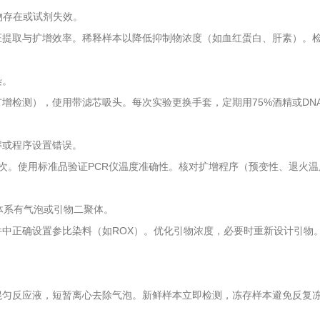
存在或试剂失效。
取与扩增效率。稀释样本以降低抑制物浓度（如血红蛋白、肝素）。检查
染。
检测），使用带滤芯吸头。每次实验更换手套，定期用75%酒精或DN
或程序设置错误。
。使用标准品验证PCR仪温度准确性。核对扩增程序（预变性、退火温
系有气泡或引物二聚体。
正确设置参比染料（如ROX）。优化引物浓度，必要时重新设计引物
）
匀反应液，短暂离心去除气泡。新鲜样本立即检测，冻存样本避免反复