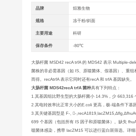
品牌
烜雅生物
规格
冻干粉/斜面
主要用途
科研
保存条件
-80℃
大肠杆菌 MSD42 recA trfA 的 MDS42 表示 Multipl
菌株的非必需基因（如 IS、原噬菌体、假基因）、重
而得。recAtrfA 表示它同时还有recA 和 trfA 基因缺失。
大肠杆菌 MDS42recA trfA 菌种
具有下列特点：
1.其基因组比野生型的大肠杆菌小 14.3%，少 663,
2.其电转效率比正常大小的E.coli 更高，极-端条件
3.其关键基因型是 F-, -,recA1819,lacZM15,∆flg,∆f
699 个基因（包括所有 IS 因子和原噬菌体）。缺失 fhuA
噬菌体感染，携带 lacZM15 可以进行蓝白斑筛选。详