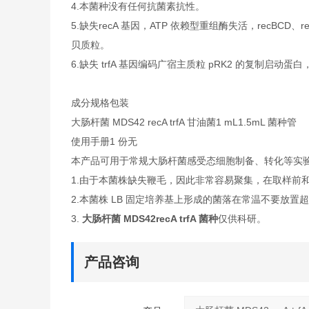
4.本菌种没有任何抗菌素抗性。
5.缺失recA 基因，ATP 依赖型重组酶失活，recBC
贝质粒。
6.缺失 trfA 基因编码广宿主质粒 pRK2 的复制启
成分规格包装
大肠杆菌 MDS42 recA trfA 甘油菌1 mL1.5mL 菌种管
使用手册1 份无
本产品可用于常规大肠杆菌感受态细胞制备、转化等实
1.由于本菌株缺失鞭毛，因此非常容易聚集，在取样前和
2.本菌株 LB 固定培养基上形成的菌落在常温不要放置超过
3.
大肠杆菌 MDS42recA trfA 菌种
仅供科研。
产品咨询