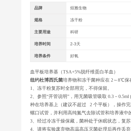
品牌
烜雅生物
规格
冻干粉
主要用途
科研
培养时间
2-3天
培养条件
好氧
血平板培养基（TSA+5%脱纤维蛋白羊血）
纽约杜博西氏菌
培养物和冻干菌种应在 2～8℃
1、冻干粉复苏时全部用完，不得保留。
2、参照“开管说明”，用无菌吸管吸取 0.3－0
种在培养基上（建议不超过 2 个平板），操作
螺口试管，并利用高纯氮气去除试管和培养液中
3、经过冷冻干燥保藏，菌种处于休眠状态，复苏
4、请将实验废弃物高温高压灭菌处理后再作丢弃