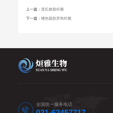
上一篇：
普氏栖粪杆菌
下一篇：
嗜热脂肪芽孢杆菌
全国统一服务电话
021-62457717