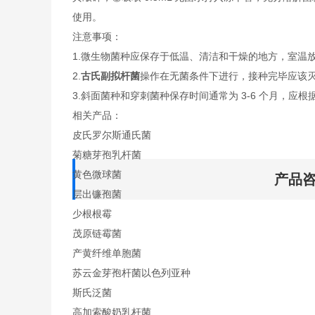
使用。
注意事项：
1.微生物菌种应保存于低温、清洁和干燥的地方，室温
2.
古氏副拟杆菌
操作在无菌条件下进行，接种完毕应该
3.斜面菌种和穿刺菌种保存时间通常为 3-6 个月，应根
相关产品：
皮氏罗尔斯通氏菌
菊糖芽孢乳杆菌
黄色微球菌
产品
层出镰孢菌
少根根霉
茂原链霉菌
产黄纤维单胞菌
苏云金芽孢杆菌以色列亚种
斯氏泛菌
高加索酸奶乳杆菌