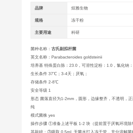
品牌
烜雅生物
规格
冻干粉
主要用途
科研
菌种名称：
古氏副拟杆菌
英文名称：Parabacteroides goldsteinii
培养基 特殊蛋白胨：23.0，可溶性淀粉：1.0，氯化钠：5.
生长条件 37℃；3-4天；厌氧；
存储条件 2-8℃
安全等级 1
形态 菌落直径为1-2mm，圆形，边缘整齐，不透明
纯
模式菌株 yes
操作步骤 ①准备上述平板 1-2 块（提前置于厌氧环
其敲碎；③吸取 0.5mL 无菌水打入冻干管，充分溶解