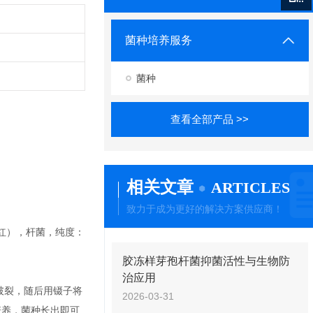
菌种培养服务
菌种
查看全部产品 >>
相关文章
ARTICLES
致力于成为更好的解决方案供应商！
红），杆菌，纯度：
胶冻样芽孢杆菌抑菌活性与生物防
治应用
之破裂，随后用镊子将
2026-03-31
下培养，菌种长出即可