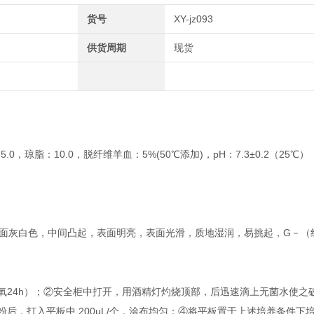
货号
XY-jz093
供货周期
现货
0，琼脂：10.0，脱纤维羊血：5%(50℃添加)，pH：7.3±0.2（25℃）
，正面灰白色，中间凸起，表面明亮，表面光滑，质地湿润，易挑起，G－（
境除氧24h）；②安全柜中打开，用酒精灯灼烧顶部，后迅速滴上无菌水使
菌粉后，打入平板中 200μL/个，涂布均匀；④将平板置于上述培养条件