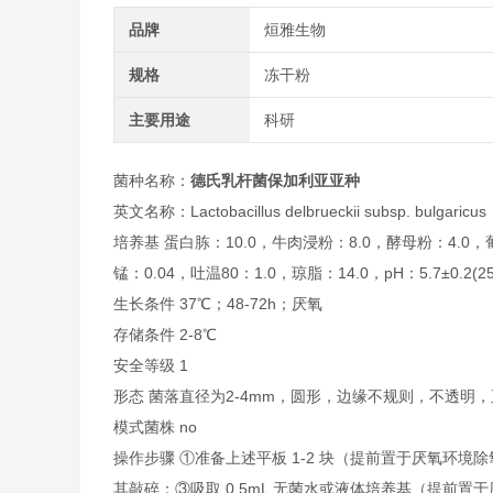
品牌
烜雅生物
规格
冻干粉
主要用途
科研
菌种名称：
德氏乳杆菌保加利亚亚种
英文名称：Lactobacillus delbrueckii subsp. bulgaricus
培养基 蛋白胨：10.0，牛肉浸粉：8.0，酵母粉：4.0，
锰：0.04，吐温80：1.0，琼脂：14.0，pH：5.7±0.2(2
生长条件 37℃；48-72h；厌氧
存储条件 2-8℃
安全等级 1
形态 菌落直径为2-4mm，圆形，边缘不规则，不透
模式菌株 no
操作步骤 ①准备上述平板 1-2 块（提前置于厌氧环
其敲碎；③吸取 0.5mL 无菌水或液体培养基（提前置