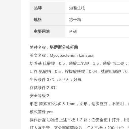
品牌
烜雅生物
规格
冻干粉
主要用途
科研
菌种名称：
堪萨斯分枝杆菌
英文名称：Mycobacterium kansasii
培养基 硫酸铵：0.5，磷酸二氢钾：1.5，磷酸-氢二钠：1.
L-谷-氨酸钠：0.5，柠檬酸铁铵：0.04，盐酸吡哆醇：0.0
生长条件 37℃；5-7天；好氧
存储条件 2-8℃
安全等级 2
形态 菌落直径为0.5-1mm，圆形，边缘整齐，不透
模式菌株 yes
操作步骤 ①准备上述平板 1-2 块；②安全柜中打开，
打入冻干管，充分溶解菌粉后，打入平板中 200μL/