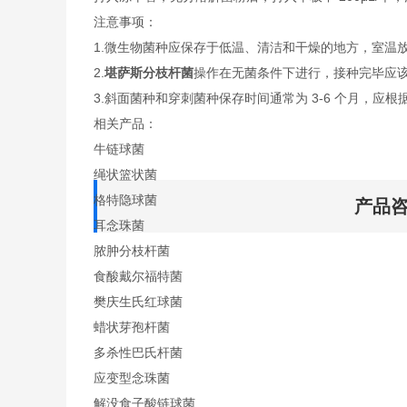
注意事项：
1.微生物菌种应保存于低温、清洁和干燥的地方，室温
2.
堪萨斯分枝杆菌
操作在无菌条件下进行，接种完毕应
3.斜面菌种和穿刺菌种保存时间通常为 3-6 个月，应根
相关产品：
牛链球菌
绳状篮状菌
格特隐球菌
产品
耳念珠菌
脓肿分枝杆菌
食酸戴尔福特菌
樊庆生氏红球菌
蜡状芽孢杆菌
多杀性巴氏杆菌
应变型念珠菌
解没食子酸链球菌