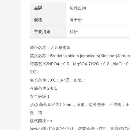
品牌
烜雅生物
规格
冻干粉
主要用途
科研
菌种名称：大豆根瘤菌
英文名称：Bradyrhizobium japonicum(Kirchner)Jordan
培养基 K2HPO4：0.5，MgSO4·7H2O：0.2，NaCl
5℃）
生长条件 30℃；3-4天；好氧；
存储条件 2-8℃
安全等级 1
形态 菌落直径为1-2mm，圆形，边缘整齐，不透明
度：纯
模式菌株 no
操作步骤 ①准备2个平板；②安全柜中打开，用酒精灯