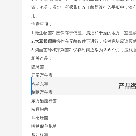
管，充分，混匀；④吸取0.2mL菌悬液打入平板中，
用。
注意事项：
1.微生物菌种应保存于低温、清洁和干燥的地方，室温
2.
大豆根瘤菌
操作在无菌条件下进行，接种完毕应该灭
3.斜面菌种和穿刺菌种保存时间通常为 3-6 个月，应根
相关产品：
隐球菌
异常犁头霉
褐犁头霉
产品
刺柄犁头霉
东方醋酸杆菌
枝顶抱菌
耳念珠菌
嗜糖假单胞菌
戴尔根霉