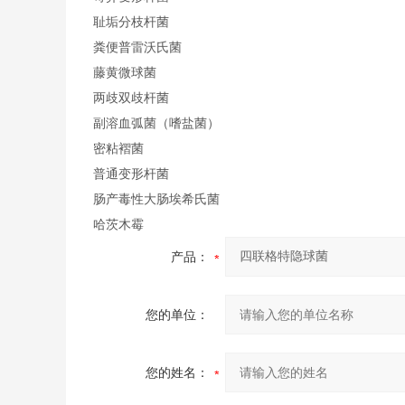
耻垢分枝杆菌
粪便普雷沃氏菌
藤黄微球菌
两歧双歧杆菌
副溶血弧菌（嗜盐菌）
密粘褶菌
普通变形杆菌
肠产毒性大肠埃希氏菌
哈茨木霉
产品：
您的单位：
您的姓名：