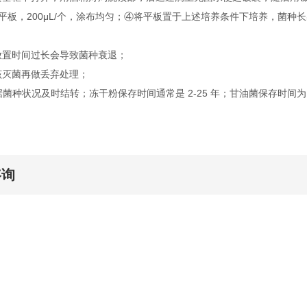
块平板，200μL/个，涂布均匀；④将平板置于上述培养条件下培养，菌种
放置时间过长会导致菌种衰退；
该灭菌再做丢弃处理；
据菌种状况及时结转；冻干粉保存时间通常是 2-25 年；甘油菌保存时间为 2
咨询