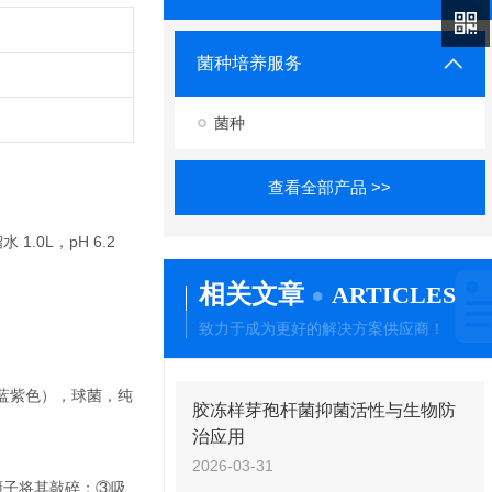
菌种培养服务
菌种
查看全部产品 >>
1.0L，pH 6.2
相关文章
ARTICLES
致力于成为更好的解决方案供应商！
蓝紫色），球菌，纯
胶冻样芽孢杆菌抑菌活性与生物防
治应用
2026-03-31
镊子将其敲碎；③吸