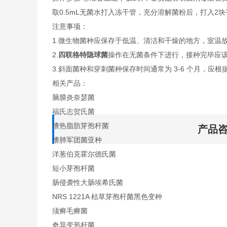
取0.5mL无菌水打入冻干管，充分溶解菌粉后，打入2
注意事项：
1.微生物菌种应保存于低温、清洁和干燥的地方，室温
2.
四联格特隐球菌
操作在无菌条件下进行，接种完毕应
3.斜面菌种和穿刺菌种保存时间通常为 3-6 个月，应根
相关产品：
脑膜炎奈瑟菌
福氏志贺氏菌
嗜热脂肪芽孢杆菌
产品
嗜肺军团菌亚种
洋葱伯克霍尔德氏菌
短小芽孢杆菌
肠侵袭性大肠埃希氏菌
NRS 1221A 枯草芽孢杆菌黑色变种
须癣毛癣菌
奇异变形杆菌