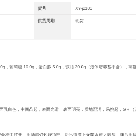
货号
XY-jz181
供货周期
现货
，葡萄糖 10.0g，蛋白胨 5.0g，琼脂 20.0g（液体培养基不含），蒸馏水 
，正面乳白色，中间凸起，表面光滑，表面明亮，质地湿润，易挑起，G＋（
安全柜中打开，用酒精灯灼烧顶部，后迅速滴上无菌水使之破裂，随后用