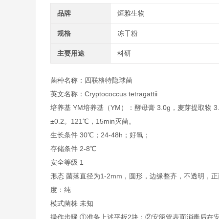
品牌
烜雅生物
规格
冻干粉
主要用途
科研
菌种名称：四联格特隐球菌
英文名称：Cryptococcus tetragattii
培养基 YM培养基（YM）：酵母膏 3.0g，麦芽提取物 3.0g
±0.2。121℃，15min灭菌。
生长条件 30℃；24-48h；好氧；
存储条件 2-8℃
安全等级 1
形态 菌落直径为1-2mm，圆形，边缘整齐，不透明
度：纯
模式菌株 未知
操作步骤 ①准备上述平板2块；②安瓿管表面消毒后在