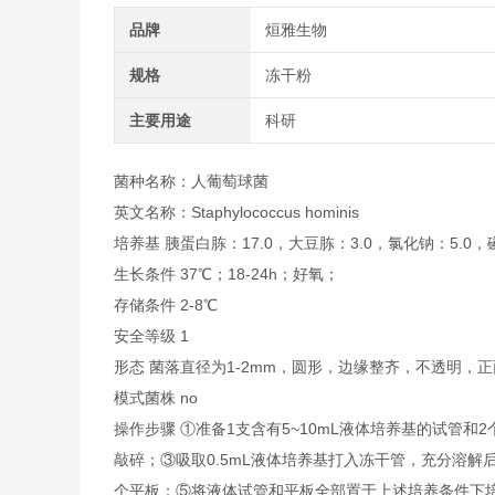
品牌
烜雅生物
规格
冻干粉
主要用途
科研
菌种名称：人葡萄球菌
英文名称：Staphylococcus hominis
培养基 胰蛋白胨：17.0，大豆胨：3.0，氯化钠：5.0，磷酸
生长条件 37℃；18-24h；好氧；
存储条件 2-8℃
安全等级 1
形态 菌落直径为1-2mm，圆形，边缘整齐，不透明
模式菌株 no
操作步骤 ①准备1支含有5~10mL液体培养基的试管
敲碎；③吸取0.5mL液体培养基打入冻干管，充分溶解
个平板；⑤将液体试管和平板全部置于上述培养条件下