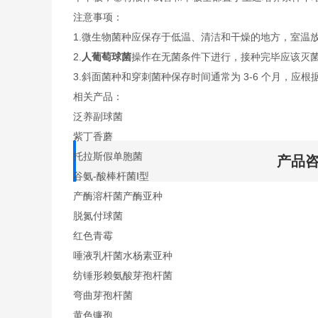
注意事项：
1.微生物菌种应保存于低温、清洁和干燥的地方，室温
2.
人葡萄球菌
操作在无菌条件下进行，接种完毕应该灭
3.斜面菌种和穿刺菌种保存时间通常为 3-6 个月，应根
相关产品：
泛养副球菌
紫丁香蘑
托拉斯假单胞菌
产品
谷氨-酸棒杆菌Ⅰ型
产酶溶杆菌产酶亚种
脱氮付球菌
红色青霉
唾液乳杆菌水杨素亚种
纺锤形赖氨酸芽孢杆菌
弯曲芽孢杆菌
黄色镰孢