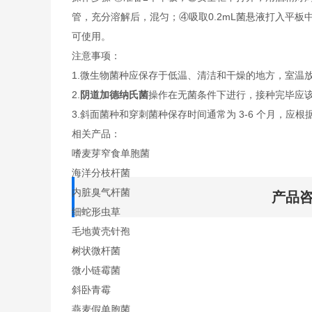
管，充分溶解后，混匀；④吸取0.2mL菌悬液打入平
可使用。
注意事项：
1.微生物菌种应保存于低温、清洁和干燥的地方，室温
2.
阴道加德纳氏菌
操作在无菌条件下进行，接种完毕应
3.斜面菌种和穿刺菌种保存时间通常为 3-6 个月，应根
相关产品：
嗜麦芽窄食单胞菌
海洋分枝杆菌
内脏臭气杆菌
产品
细蛇形虫草
毛地黄壳针孢
树状微杆菌
微小链霉菌
斜卧青霉
燕麦假单胞菌