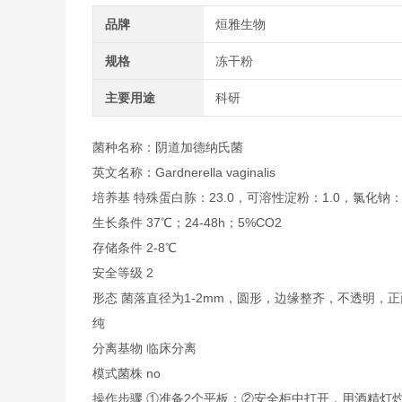
品牌
烜雅生物
规格
冻干粉
主要用途
科研
菌种名称：阴道加德纳氏菌
英文名称：Gardnerella vaginalis
培养基 特殊蛋白胨：23.0，可溶性淀粉：1.0，氯化钠：5.
生长条件 37℃；24-48h；5%CO2
存储条件 2-8℃
安全等级 2
形态 菌落直径为1-2mm，圆形，边缘整齐，不透明
纯
分离基物 临床分离
模式菌株 no
操作步骤 ①准备2个平板；②安全柜中打开，用酒精灯