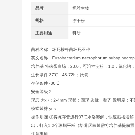
品牌
烜雅生物
规格
冻干粉
主要用途
科研
菌种名称：坏死梭杆菌坏死亚种
英文名称：Fusobacterium necrophorum subsp.necrop
培养基 特殊蛋白胨：23.0，可溶性淀粉：1.0，氯化钠：5.
生长条件 37℃；48-72h；厌氧
存储条件 -80℃
安全等级 2
形态 大小：2-4mm 形状：圆形 边缘：整齐 透明度
模式菌株 yes
操作步骤 ①将冻存管进行37℃水浴溶解，快速振摇溶
出，打入1-2个琼脂平板（培养厌氧菌需将培养基提前
注意事项：