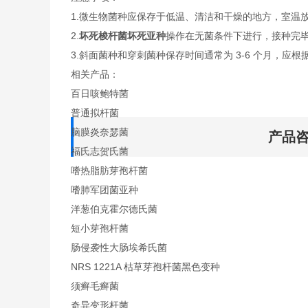
1.微生物菌种应保存于低温、清洁和干燥的地方，室温
2.
坏死梭杆菌坏死亚种
操作在无菌条件下进行，接种完
3.斜面菌种和穿刺菌种保存时间通常为 3-6 个月，应根
相关产品：
百日咳鲍特菌
普通拟杆菌
脑膜炎奈瑟菌
产品
福氏志贺氏菌
嗜热脂肪芽孢杆菌
嗜肺军团菌亚种
洋葱伯克霍尔德氏菌
短小芽孢杆菌
肠侵袭性大肠埃希氏菌
NRS 1221A 枯草芽孢杆菌黑色变种
须癣毛癣菌
奇异变形杆菌