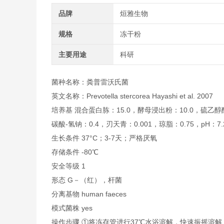
品牌
烜雅生物
规格
冻干粉
主要用途
科研
菌种名称：粪普雷沃氏菌
英文名称：Prevotella stercorea Hayashi et al. 2007
培养基 混合蛋白胨：15.0，酵母浸出粉：10.0，硫乙醇酸
碳酸-氢钠：0.4，刃天青：0.001，琼脂：0.75，pH：7.
生长条件 37°C；3-7天；严格厌氧
存储条件 -80℃
安全等级 1
形态 G－（红），杆菌
分离基物 human faeces
模式菌株 yes
操作步骤 ①将冻存管进行37℃水浴溶解，快速振摇溶