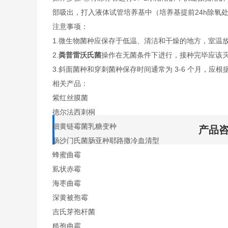
部吸出，打入液体试管培养基中（培养基提前24h除氧
注意事项：
1.微生物菌种应保存于低温、清洁和干燥的地方，室温
2.
粪普雷沃氏菌
操作在无菌条件下进行，接种完毕应该
3.斜面菌种和穿刺菌种保存时间通常为 3-6 个月，应根
相关产品：
紫红丝膜菌
德尔法西刺桐
细黄链霉菌乳糖变种
产品
肠沙门氏菌肠亚种耶路撒冷血清型
蜂蜜曲霉
虱状赤霉
海枣曲霉
深黄被孢霉
吉氏芽孢杆菌
糙孢曲霉