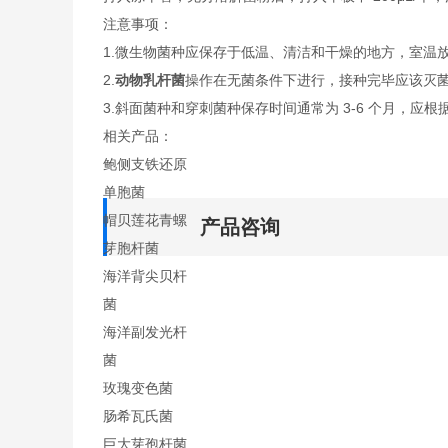
注意事项：
1.微生物菌种应保存于低温、清洁和干燥的地方，室温
2.
动物乳杆菌
操作在无菌条件下进行，接种完毕应该灭
3.斜面菌种和穿刺菌种保存时间通常为 3-6 个月，应根
相关产品：
鲍侧支铁还原
单胞菌
帽贝莲花青螺
产品咨询
芽胞杆菌
海洋背尖贝杆
菌
海洋副发光杆
菌
玫瑰变色菌
肠希瓦氏菌
巨大芽孢杆菌