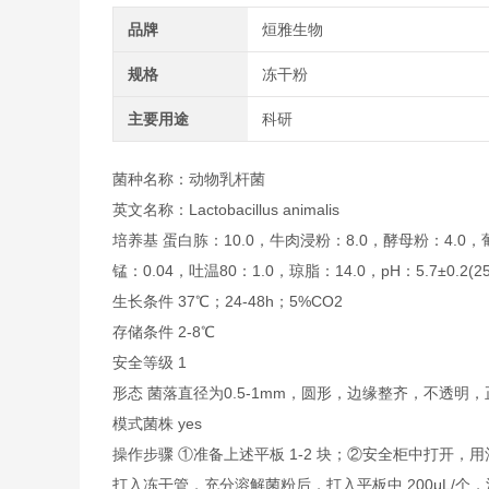
品牌
烜雅生物
规格
冻干粉
主要用途
科研
菌种名称：动物乳杆菌
英文名称：Lactobacillus animalis
培养基 蛋白胨：10.0，牛肉浸粉：8.0，酵母粉：4.0，
锰：0.04，吐温80：1.0，琼脂：14.0，pH：5.7±0.2(2
生长条件 37℃；24-48h；5%CO2
存储条件 2-8℃
安全等级 1
形态 菌落直径为0.5-1mm，圆形，边缘整齐，不透
模式菌株 yes
操作步骤 ①准备上述平板 1-2 块；②安全柜中打开，
打入冻干管，充分溶解菌粉后，打入平板中 200μL/