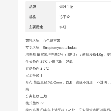
品牌
烜雅生物
规格
冻干粉
主要用途
科研
菌种名称：白色链霉菌
英文名称：Streptomyces albulus
培养基 链霉菌培养基2号（ISP-2）：酵母浸粉4.0g，麦芽浸粉
生长条件 28℃；48-72h；好氧
存储条件 2-8℃
安全等级 1
形态 菌落直径为1-2mm，圆形，边缘不规则，不透
纯
分离基物 土壤
模式菌株 no
操作步骤 ①准备上述平板 1-2 块；②安瓿管表面消