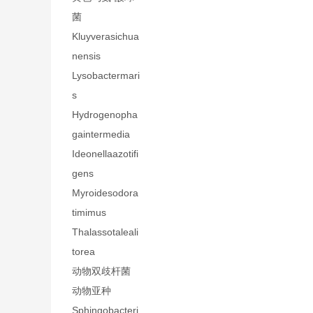
菌
Kluyverasichua
nensis
Lysobactermari
s
Hydrogenopha
gaintermedia
Ideonellaazotifi
gens
Myroidesodora
timimus
Thalassotaleali
torea
动物双歧杆菌
动物亚种
Sphingobacteri