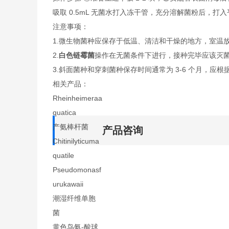
吸取 0.5mL 无菌水打入冻干管，充分溶解菌粉后，打
注意事项：
1.微生物菌种应保存于低温、清洁和干燥的地方，室温
2.
白色链霉菌
操作在无菌条件下进行，接种完毕应该灭
3.斜面菌种和穿刺菌种保存时间通常为 3-6 个月，应根
相关产品：
Rheinheimeraa
quatica
产氨棒杆菌
产品咨询
Chitinilyticuma
quatile
Pseudomonasf
urukawaii
潮湿纤维单胞
菌
黄色鸟氨-酸球