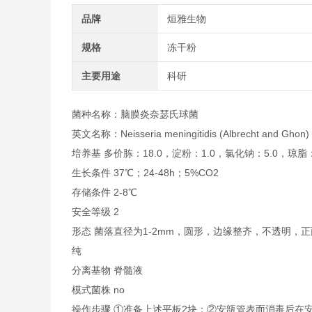
品牌
烜雅生物
规格
冻干粉
主要用途
科研
菌种名称：脑膜炎奈瑟氏球菌
英文名称：Neisseria meningitidis (Albrecht and Ghon)
培养基 多价胨：18.0，淀粉：1.0，氯化钠：5.0，琼脂：1
生长条件 37℃；24-48h；5%CO2
存储条件 2-8℃
安全等级 2
形态 菌落直径为1-2mm，圆形，边缘整齐，不透明
纯
分离基物 脊髓液
模式菌株 no
操作步骤 ①准备上述平板2块；②安瓿管表面消毒后在