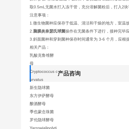
取0.5mL无菌水打入冻干管，充分溶解菌粉后，打入2
注意事项：
1.微生物菌种应保存于低温、清洁和干燥的地方，室温
2.
脑膜炎奈瑟氏球菌
操作在无菌条件下进行，接种完毕
3.斜面菌种和穿刺菌种保存时间通常为 3-6 个月，应根
相关产品：
乳酸克鲁维酵
母
Cryptococcus c
产品咨询
urvatus
新生隐球菌
东方伊萨酵母
酿酒酵母
季也蒙念珠菌
罗伦隐球酵母
Yarrowialipolyti