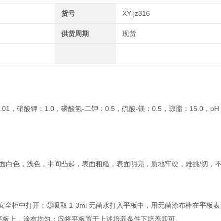
货号
XY-jz316
供货周期
现货
1，硝酸钾：1.0，磷酸氢-二钾：0.5，硫酸-镁：0.5，琼脂：15.0，pH：
，正面白色，浅色，中间凸起，表面粗糙，表面明亮，质地牢硬，难挑/切，
在安全柜中打开；③吸取 1-3ml 无菌水打入平板中，用无菌涂布棒在平板
平板上，涂布均匀；⑤将平板置于上述培养条件下培养即可。