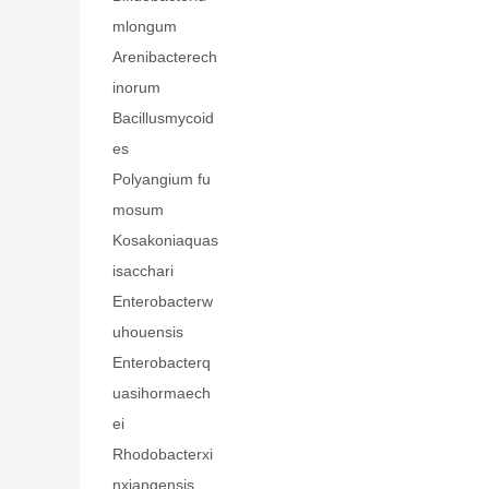
mlongum
Arenibacterech
inorum
Bacillusmycoid
es
Polyangium fu
mosum
Kosakoniaquas
isacchari
Enterobacterw
uhouensis
Enterobacterq
uasihormaech
ei
Rhodobacterxi
nxiangensis