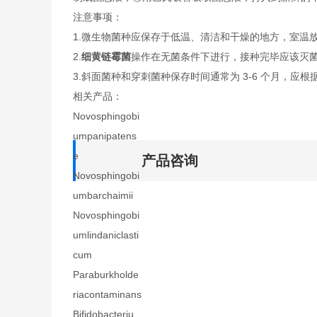
注意事项：
1.微生物菌种应保存于低温、清洁和干燥的地方，室温
2.
细黄链霉菌
操作在无菌条件下进行，接种完毕应该灭
3.斜面菌种和穿刺菌种保存时间通常为 3-6 个月，应根
相关产品：
Novosphingobi
umpanipatens
e
产品咨询
Novosphingobi
umbarchaimii
Novosphingobi
umlindaniclasti
cum
Paraburkholde
riacontaminans
Bifidobacteriu