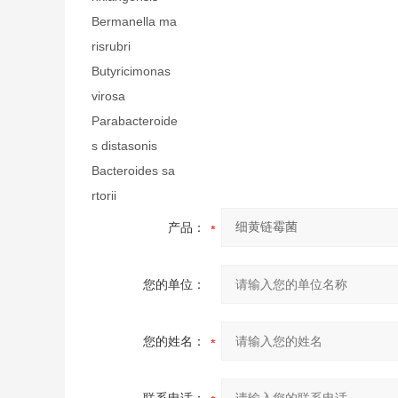
Bermanella ma
risrubri
Butyricimonas
virosa
Parabacteroide
s distasonis
Bacteroides sa
rtorii
产品：
您的单位：
您的姓名：