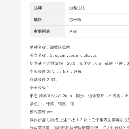
品牌
烜雅生物
规格
冻干粉
主要用途
科研
菌种名称：细黄链霉菌
英文名称：Streptomyces microflavus
培养基 可溶性淀粉：20.0，氯化钠：0.5，硫酸-亚铁：0.0
生长条件 28℃；3-5天；好氧
存储条件 2-8℃
安全等级 1
形态 菌落直径为1-2mm，圆形，边缘整齐，不透明
紫色），杆菌，纯度：纯
模式菌株 yes
操作步骤 ①准备上述平板 1-2 块；②平板表面消毒后
制成菌悬液；④用巴氏吸管吸取菌悬液，打入到新鲜的