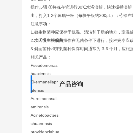
操作步骤 ①将冻存管进行30℃水浴溶解，快速振摇溶
出，打入1-2个琼脂平板（每块平板约200μL）；④
注意事项：
1.微生物菌种应保存于低温、清洁和干燥的地方，室温
2.
埃氏慢生根瘤菌
操作在无菌条件下进行，接种完毕应
3.斜面菌种和穿刺菌种保存时间通常为 3-6 个月，应根
相关产品：
Pseudomonas
huaxiensis
Skermanellapr
产品咨询
atensis
Aureimonasalt
amirensis
Acinetobactersi
chuanensis
providenciahua