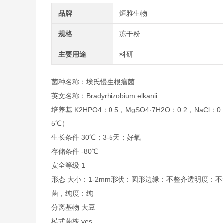
品牌
烜雅生物
规格
冻干粉
主要用途
科研
菌种名称：埃氏慢生根瘤菌
英文名称：Bradyrhizobium elkanii
培养基 K2HPO4：0.5，MgSO4·7H2O：0.2，NaCl
5℃）
生长条件 30℃；3-5天；好氧
存储条件 -80℃
安全等级 1
形态 大小：1-2mm形状：圆形边缘：不整齐透明度：
菌，纯度：纯
分离基物 大豆
模式菌株 yes