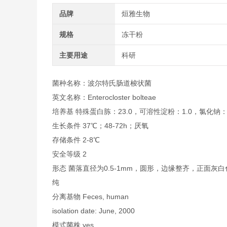
品牌
烜雅生物
规格
冻干粉
主要用途
科研
菌种名称：波尔特氏肠道梭状菌
英文名称：Enterocloster bolteae
培养基 特殊蛋白胨：23.0，可溶性淀粉：1.0，氯化钠：5.
生长条件 37℃；48-72h；厌氧
存储条件 2-8℃
安全等级 2
形态 菌落直径为0.5-1mm，圆形，边缘整齐，正面
纯
分离基物 Feces, human
isolation date: June, 2000
模式菌株 yes