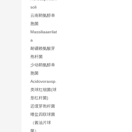
soli
云南鞘氨醇单
胞菌
Massiliaaerilat
a
耐硼赖氨酸芽
孢杆菌
少动鞘氨醇单
胞菌
Acidovoraxsp.
类球红细菌(球
形红杆菌)
迟缓芽孢杆菌
嗜盐四联球菌
（酱油片球
菌）