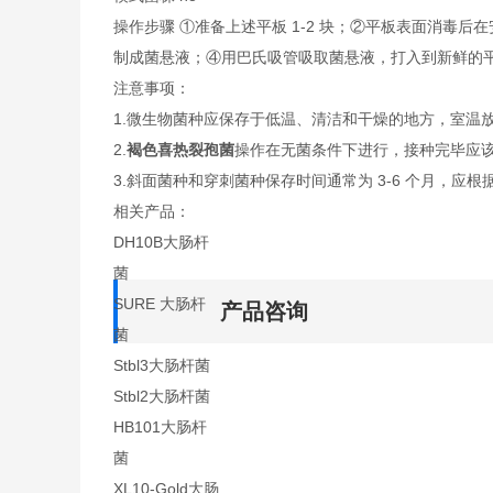
操作步骤 ①准备上述平板 1-2 块；②平板表面消毒后
制成菌悬液；④用巴氏吸管吸取菌悬液，打入到新鲜的
注意事项：
1.微生物菌种应保存于低温、清洁和干燥的地方，室温
2.
褐色喜热裂孢菌
操作在无菌条件下进行，接种完毕应
3.斜面菌种和穿刺菌种保存时间通常为 3-6 个月，应根
相关产品：
DH10B大肠杆
菌
SURE 大肠杆
产品咨询
菌
Stbl3大肠杆菌
Stbl2大肠杆菌
HB101大肠杆
菌
XL10-Gold大肠