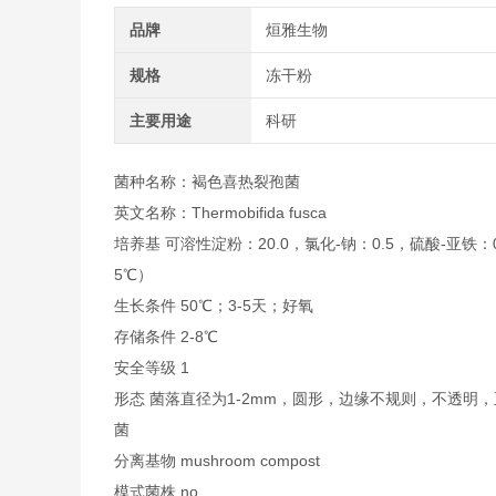
品牌
烜雅生物
规格
冻干粉
主要用途
科研
菌种名称：褐色喜热裂孢菌
英文名称：Thermobifida fusca
培养基 可溶性淀粉：20.0，氯化-钠：0.5，硫酸-亚铁：0.
5℃）
生长条件 50℃；3-5天；好氧
存储条件 2-8℃
安全等级 1
形态 菌落直径为1-2mm，圆形，边缘不规则，不透
菌
分离基物 mushroom compost
模式菌株 no