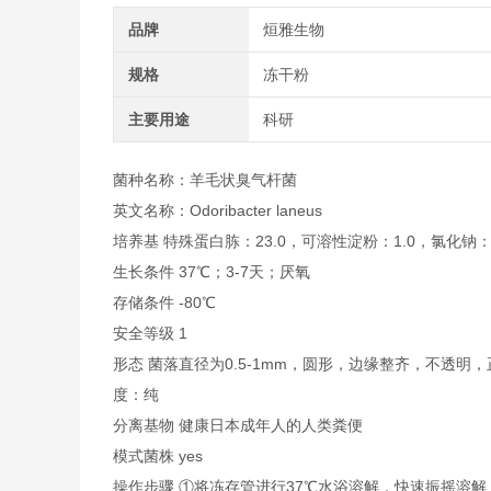
品牌
烜雅生物
规格
冻干粉
主要用途
科研
菌种名称：羊毛状臭气杆菌
英文名称：Odoribacter laneus
培养基 特殊蛋白胨：23.0，可溶性淀粉：1.0，氯化钠：5.
生长条件 37℃；3-7天；厌氧
存储条件 -80℃
安全等级 1
形态 菌落直径为0.5-1mm，圆形，边缘整齐，不透
度：纯
分离基物 健康日本成年人的人类粪便
模式菌株 yes
操作步骤 ①将冻存管进行37℃水浴溶解，快速振摇溶