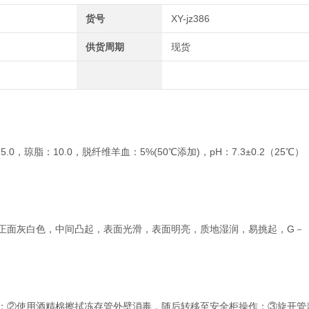
货号
XY-jz386
供货周期
现货
0，琼脂：10.0，脱纤维羊血：5%(50℃添加)，pH：7.3±0.2（25℃）
明，正面灰白色，中间凸起，表面光滑，表面明亮，质地湿润，易挑起，G－
解；②使用酒精棉擦拭冻存管外壁消毒，随后转移至安全柜操作；③旋开管