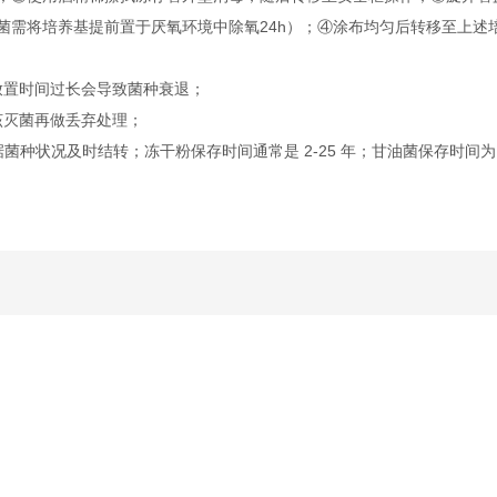
厌氧菌需将培养基提前置于厌氧环境中除氧24h）；④涂布均匀后转移至上
放置时间过长会导致菌种衰退；
该灭菌再做丢弃处理；
据菌种状况及时结转；冻干粉保存时间通常是 2-25 年；甘油菌保存时间为 2