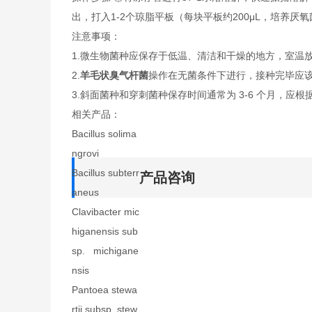
出，打入1-2个琼脂平板（每块平板约200μL，培养
注意事项：
1.微生物菌种应保存于低温、清洁和干燥的地方，室温
2.
羊毛状臭气杆菌
操作在无菌条件下进行，接种完毕应
3.斜面菌种和穿刺菌种保存时间通常为 3-6 个月，应根
相关产品：
Bacillus solima
ngrovi
Bacillus subterr
产品咨询
aneus
Clavibacter mic
higanensis sub
sp. michigane
nsis
Pantoea stewa
rtii subsp. stew