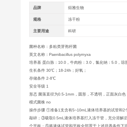
品牌
烜雅生物
规格
冻干粉
主要用途
科研
菌种名称：多粘类芽孢杆菌
英文名称：
Paenibacillus polymyxa
培养基 蛋白胨：10.0，牛肉粉：3.0，氯化钠：5.0，琼脂：1
生长条件 30℃；18-24h；好氧；
存储条件 2-8℃
安全等级 1
形态 菌落直径为0.5-1mm，圆形，不透明，正面灰
模式菌株 no
操作步骤 ①准备1支含有5~10mL液体培养基的试管
敲碎；③吸取0.5mL液体培养基打入冻干管，充分溶解
个平板；⑤将液体试管和平板全部置于上述培养条件下