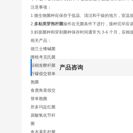
注意事项：
1.微生物菌种应保存于低温、清洁和干燥的地方，室温
2.
多粘类芽孢杆菌
操作在无菌条件下进行，接种完毕应
3.斜面菌种和穿刺菌种保存时间通常为 3-6 个月，应根
相关产品：
德兰士嗜碱菌
嗜根考克氏菌
棕榈发酵杆菌
产品咨询
柠檬假交替单
胞菌
食鹿角菜假交
替单胞菌
所多玛盐红菌
尿酸氧化节杆
菌
食木薯乳杆菌