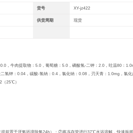
货号
XY-jz422
供货周期
现货
0，牛肉提取物：5.0，葡萄糖：5.0，磷酸氢-二钾：2.0，吐温80：1.0ml，
，磷酸二氢钾：0.04，碳酸-氢钠：0.4，氯化钠：0.08，刃天青：1.0mg，
.2（25℃）
L（提前置于厌氧环境除氧24h）；②将冻存管进行37℃水浴溶解，快速振