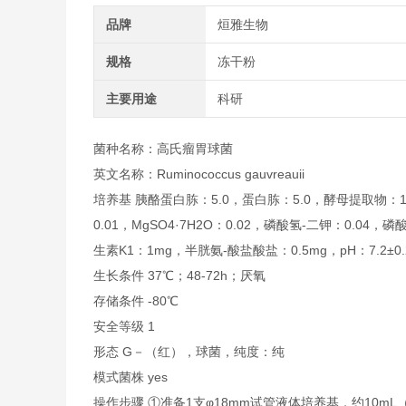
品牌
烜雅生物
规格
冻干粉
主要用途
科研
菌种名称：高氏瘤胃球菌
英文名称：
Ruminococcus gauvreauii
培养基 胰酪蛋白胨：5.0，蛋白胨：5.0，酵母提取物：10.
0.01，MgSO4·7H2O：0.02，磷酸氢-二钾：0.04
生素K1：1mg，半胱氨-酸盐酸盐：0.5mg，pH：7.2±0
生长条件 37℃；48-72h；厌氧
存储条件 -80℃
安全等级 1
形态 G－（红），球菌，纯度：纯
模式菌株 yes
操作步骤 ①准备1支φ18mm试管液体培养基，约10m