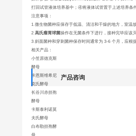
打回试管液体培养基中；④将液体试管置于上述培养条
注意事项：
1.微生物菌种应保存于低温、清洁和干燥的地方，室温
2.
高氏瘤胃球菌
操作在无菌条件下进行，接种完毕应该
3.斜面菌种和穿刺菌种保存时间通常为 3-6 个月，应根
相关产品：
小笠原德克斯
酵母
卡恩斯维希尼
产品咨询
克氏酵母
长谷川赤担孢
酵母
卡斯泰利诺莫
夫氏酵母
白布勒担孢酵
母