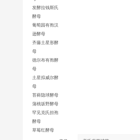
发酵拉钱斯氏
酵母
葡萄园有孢汉
逊酵母
齐藤土星形酵
母
德尔布有孢酵
母
土星拟威尔酵
母
苔藓隐球酵母
蒲桃坂野酵母
罕见克氏担孢
酵母
草莓红酵母