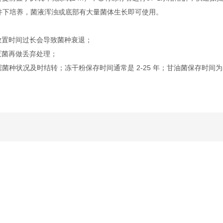
件下培养，菌液浑浊或底部有大量菌体生长即可使用。
放置时间过长会导致菌种衰退；
灭菌再做丢弃处理；
据菌种状况及时结转；冻干粉保存时间通常是 2-25 年；甘油菌保存时间为 2