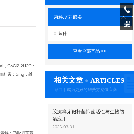
菌种培养服务
菌种
查看全部产品 >>
CaCl2·2H2O：
氯化血红素：5mg，维
相关文章
ARTICLES
致力于成为更好的解决方案供应商！
胶冻样芽孢杆菌抑菌活性与生物防
治应用
2026-03-31
摇溶解；③吸取菌液