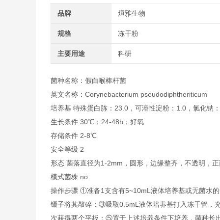
品牌
烜雅生物
规格
冻干粉
主要用途
科研
菌种名称：假白喉棒杆菌
英文名称：
Corynebacterium pseudodiphtheriticum
培养基 特殊蛋白胨：23.0，可溶性淀粉：1.0，氯化钠：5.
生长条件 30℃；24-48h；好氧
存储条件 2-8℃
安全等级 2
形态 菌落直径为1-2mm，圆形，边缘整齐，不透明
模式菌株 no
操作步骤 ①准备1支含有5~10mL液体培养基或无菌
镊子将其敲碎；③吸取0.5mL液体培养基打入冻干管，
次获得两个平板；⑤置于上述培养条件下培养，菌种长