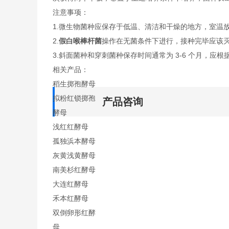
注意事项：
1.微生物菌种应保存于低温、清洁和干燥的地方，室温
2.
假白喉棒杆菌
操作在无菌条件下进行，接种完毕应该
3.斜面菌种和穿刺菌种保存时间通常为 3-6 个月，应根
相关产品：
稻生掷孢酵母
拟粉红锁掷孢
产品咨询
酵母
浅红红酵母
孤独浜本酵母
灰黄浅黄酵母
南美杉红酵母
大连红酵母
禾本红酵母
双倒卵形红酵
母