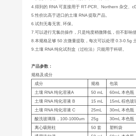
4.得到的 RNA 可直接用于 RT-PCR、Northern 杂交
5.性价比高于进口的土壤 RNA 提取产品。
6.试剂无毒无害, 环保。
7.可以进行无氯仿操作，只是纯度稍微降低，但不影响
8.本规格足够 50 次微量提取，每次可以处理 0.3-0.5g
9.土壤 RNA 纯化试剂盒（过柱法）只能用于科研。
产品参数：
规格及成分
成分
规格
包装
土壤 RNA 纯化溶液A
50 mL
60mL 本色瓶
土壤 RNA 纯化溶液 B
15 mL
15mL 棕色玻
土壤 RNA 纯化溶液 C
25mL
30mL 本色瓶
酸洗玻璃珠，100-1000um
25g
30mL 本色瓶
离心吸附柱
50 套
塑料袋