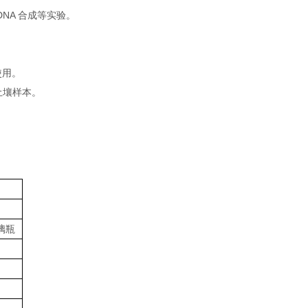
、cDNA 合成等实验。
使用。
 土壤样本。
璃瓶