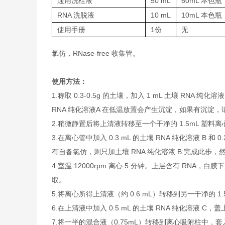
通用洗柱液
50 mL
60mL 本色瓶
RNA 洗脱液
10 mL
10mL 本色瓶
使用手册
1份
无
氯仿，RNase-free 收集管。
使用方法：
1.
称取 0.3-0.5g 的土壤，加入 1 mL 土壤 RNA 
RNA 纯化溶液A 在低温放置会产生沉淀，如果有沉淀，
2.
稍微静置后将上清液转移至一个干净的 1.5mL 塑料
3.
在离心管中加入 0.3 mL 的土壤 RNA 纯化溶液 B
有自备氯仿，则只加土壤 RNA 纯化溶液 B 完成此步，然后
4.
室温 12000rpm 离心 5 分钟。上层含有 RN
取。
5.
将离心所得上清液（约 0.6 mL）转移到另一干净的 1
6.
在上清液中加入 0.5 mL 的土壤 RNA 纯化溶液
7.
将一半的混合液（0.75mL）转移到离心吸附柱中，套入