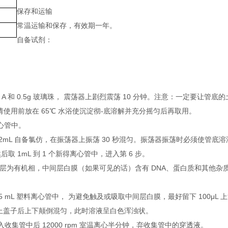
保存和运输
常温运输和保存，有效期一年。
自备试剂：
纯化溶液 A 和 0.5g 玻璃珠， 震荡器上剧烈震荡 10 分钟。注意：一定要让
请使用前放在 65℃ 水浴使沉淀彻-底溶解并充分摇匀后再取用。
离心管中。
 和 0.2mL 自备氯仿，在振荡器上振荡 30 秒混匀。振荡器振荡时必须使管
取 1mL 到 1 个新得离心管中，进入第 6 步。
A，白膜下层为有机相，中间层白膜（如果可见的话）含有 DNA、蛋白质和其他
.5 mL 塑料离心管中， 为避免触及或吸取中间层白膜，最好留下 100μL 
 C，盖上盖子后上下颠倒混匀，此时溶液呈白色浑浊状。
收集管中后 12000 rpm 室温离心半分钟，弃收集管中的穿透液。