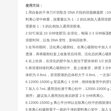
使用方法：
1.
用自备的干净刀片切取含 DNA 片段的琼脂糖凝胶（10
料离心管中称重，按重量比为 1：2 的比例加入通用溶胶液 
需要按 1：3 的比例加入通用溶胶液。
2.
50℃保温 10 分钟使胶完-全溶化，每隔 2-3 分钟
溶胶时间，以免 DNA 变性，影响回收率。
3.
在等待期间，活化离心吸附柱。在离心吸附柱中加入 0.5m
透液，再将吸附柱套上收集管后待用。活化后的离心吸
4.
在上柱前，在溶化的胶中加入相当于胶块体积 1/2 的异丙醇
5.
将溶液转移到离心吸附柱中，套上收集管，静置 3 分
体积为 0.8mL，若溶胶液的总体积大于 0.8mL，
6.
12000-15000 g 室温离心 1 分钟，倒掉收集管中的
7.
加入 0.7mL 通用洗柱液于离心柱中，12000-150
测序）,建议加入通用洗柱液后静置 2-5 分钟再离心。
8.
12000-15000 g 离心半分钟以去除离心柱中的残留液
9.
将离心柱吸附置于一新的干净的塑料离心管中，加入 50