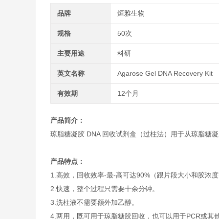
品牌
烜雅生物
规格
50次
主要用途
科研
英文名称
Agarose Gel DNA Recovery Kit
有效期
12个月
产品简介：
琼脂糖凝胶 DNA 回收试剂盒（过柱法）用于从琼脂糖
产品特点：
1.高效，回收效率-最-高可达90%（跟片段大小和胶浓
2.快速，整个过程只需要十余分钟。
3.洗柱液不需要额外加乙醇。
4.两用，既可用于琼脂糖胶回收，也可以用于PCR或其