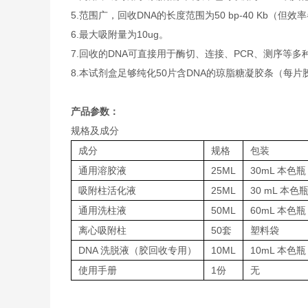
5.范围广，回收DNA的长度范围为50 bp-40 Kb（但
6.最大吸附量为10ug。
7.回收的DNA可直接用于酶切、连接、PCR、测序等
8.本试剂盒足够纯化50片含DNA的琼脂糖凝胶条（每片
产品参数：
规格及成分
成分
规格
包装
通用溶胶液
25ML
30mL 本色瓶
吸附柱活化液
25ML
30 mL 本色
通用洗柱液
50ML
60mL 本色瓶
离心吸附柱
50套
塑料袋
DNA 洗脱液（胶回收专用）
10ML
10mL 本色瓶
使用手册
1份
无