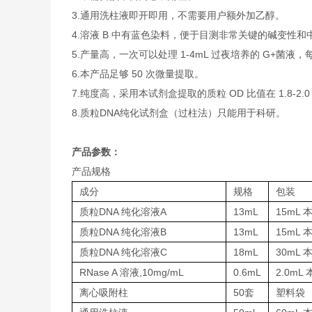
3.通用洗柱液即开即用，不需要用户额外加乙醇。
4.溶液 B 中有蓝色染料，便于目测非常关键的碱变性
5.产量高，一次可以处理 1-4mL 过夜培养的 G+菌
6.本产品足够 50 次微量提取。
7.纯度高，采用本试剂盒提取的质粒 OD 比值在 1.8-2
8.质粒DNA纯化试剂盒（过柱法）只能用于科研。
产品参数：
产品规格
成分
规格
包装
质粒DNA 纯化溶液A
13mL
15mL 
质粒DNA 纯化溶液B
13mL
15mL 
质粒DNA 纯化溶液C
18mL
30mL 
RNase A 溶液,10mg/mL
0.6mL
2.0mL
离心吸附柱
50套
塑料袋