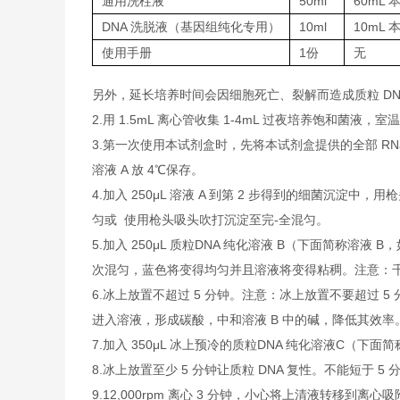
通用洗柱液
50ml
60mL 
DNA 洗脱液（基因组纯化专用）
10ml
10mL 
使用手册
1份
无
另外，延长培养时间会因细胞死亡、裂解而造成质粒 DN
2.用 1.5mL 离心管收集 1-4mL 过夜培养饱和菌液，
3.第一次使用本试剂盒时，先将本试剂盒提供的全部 RNa
溶液 A 放 4℃保存。
4.加入 250μL 溶液 A 到第 2 步得到的细菌
匀或 使用枪头吸头吹打沉淀至完-全混匀。
5.加入 250μL 质粒DNA 纯化溶液 B（下面简称溶液
次混匀，蓝色将变得均匀并且溶液将变得粘稠。注意：千万
6.冰上放置不超过 5 分钟。注意：冰上放置不要超过 5
进入溶液，形成碳酸，中和溶液 B 中的碱，降低其效率
7.加入 350μL 冰上预冷的质粒DNA 纯化溶液C（下
8.冰上放置至少 5 分钟让质粒 DNA 复性。不能短于 5 
9.12,000rpm 离心 3 分钟，小心将上清液转