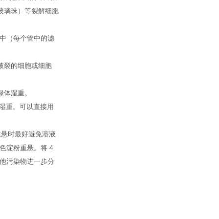
（加玻璃珠）等裂解细胞
心管中（每个管中的滤
为未破裂的细胞或细胞
绿体湿重。
体湿重。可以直接用
重悬时最好避免溶液
淀粉重悬。将 4
其他污染物进一步分