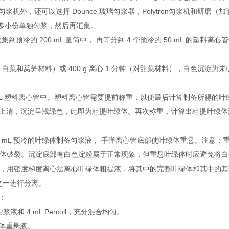
 匀浆机外，还可以选择 Dounce 玻璃匀浆器，Polytron匀浆机和研磨
多小份单独匀浆，然后再汇集。
冷的 200 mL 量筒中， 再等分到 4 个预冷的 50 mL 的塑料离
对菠菜，白菜和莴笋材料）或 400 g 离心 1 分钟（对甜菜材料），白色沉淀
 mL 塑料离心管中。塑料离心管需要提前称重，以便最后计算制备所得的叶
分钟，小心弃上清，沉淀呈浅绿色，此即为粗提叶绿体。再次称重，计算出粗提叶绿
5 mL 预冷的叶绿体制备匀浆液， 手弹离心管底部使叶绿体重悬。注意：
体破裂。沉淀底部有白色淀粉属于正常现象，但重悬叶绿体时应避免将白色
提液，用密度梯度离心法离心叶绿体粗提液，将其中的完整叶绿体和其中的
之一进行分离。
：
浆液和 4 mL Percoll，充分混合均匀。
绿体重悬液。