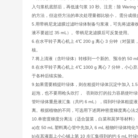
入匀浆机底部后，再低速匀浆 10 秒。注意：除 Waring
的方法，但这些方法的单次处理量都比较小， 需分成很
5.用带柄尼龙滤膜过滤叶绿体制备匀浆液，可先将滤液收集到预
液不要超过 35 mL）。带柄尼龙滤膜后可反复使用。
6.在水平转子离心机上 4℃ 200 g 离心 3 分钟（
核。
7.将上清液（含叶绿体）转移到一个新的、预冷的 50
8.在水平转子离心机上 4℃ 1000 g 离心 7 
于各种后续实验。
9.如果需要精提叶绿体，则在粗提叶绿体沉淀中加入 1.
起泡，也不要用枪头吹打， 否则吹打的拉力容易使叶绿
管叶绿体重悬液汇集（共约 6 mL），得到叶绿体粗
离。根据植物的不同，可选用下述两种密度梯度离心法
10.单密度梯度分离法（适合菠菜，白菜和莴笋等材料）
a)在 50 mL 塑料离心管中先加入 6 mL 植物叶绿体纯化匀
b)在其液面上小心铺上第 10 步汇集得到的约 6 mL 叶