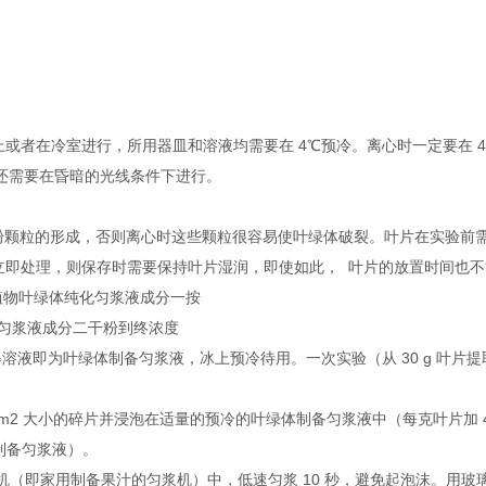
或者在冷室进行，所用器皿和溶液均需要在 4℃预冷。离心时一定要在 
取还需要在昏暗的光线条件下进行。
中淀粉颗粒的形成，否则离心时这些颗粒很容易使叶绿体破裂。叶片在实验前
立即处理，则保存时需要保持叶片湿润，即使如此， 叶片的放置时间也不
植物叶绿体纯化匀浆液成分一按
化匀浆液成分二干粉到终浓度
溶解后所得溶液即为叶绿体制备匀浆液，冰上预冷待用。一次实验（从 30 g 叶
cm2 大小的碎片并浸泡在适量的预冷的叶绿体制备匀浆液中（每克叶片加 4
体制备匀浆液）。
匀浆机（即家用制备果汁的匀浆机）中，低速匀浆 10 秒，避免起泡沫。用