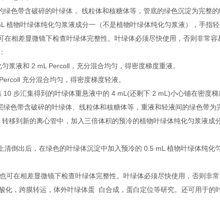
，最上层的绿色带含破碎的叶绿体， 线粒体和核糖体等，管底的绿色沉淀为完整
5 mL 植物叶绿体纯化匀浆液成分一（不是植物叶绿体纯化匀浆液），手指
保存。可在相差显微镜下检查叶绿体完整性。叶绿体必须尽快使用，否则非常
：
纯化匀浆液和 2 mL Percoll，充分混合均匀，得密度梯度重液。
 Percoll 充分混合均匀，得密度梯度轻液。
0 步汇集得到的叶绿体重悬液中的 4 mL(还剩下 2 mL)小心铺在密度
分钟，最上层绿色带含破碎的叶绿体、线粒体和核糖体等，重液和轻液间的绿色带
）转移到新的离心管中，加入三倍体积的预冷的植物叶绿体纯化匀浆液成
，小心将上清倒出后，在绿色的叶绿体沉淀中加入预冷的 0.5 mL 植物叶绿体纯
。
光保存，也可在相差显微镜下检查叶绿体完整性。叶绿体必须尽快使用，否则非
磷酸化，跨膜转运，体外叶绿体蛋 白合成，蛋白定位等研究。还可用于的