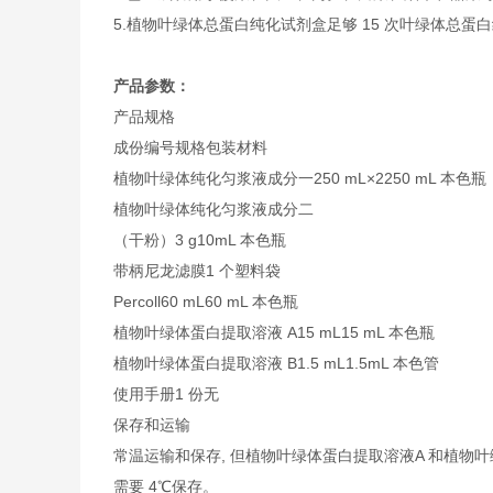
5.植物叶绿体总蛋白纯化试剂盒足够 15 次叶绿体总蛋
产品参数：
产品规格
成份
编号
规格
包装材料
植物叶绿体纯化匀浆液成分一
250 mL×2
250 mL 本色瓶
植物叶绿体纯化匀浆液成分二
（干粉）
3 g
10mL 本色瓶
带柄尼龙滤膜
1 个
塑料袋
Percoll
60 mL
60 mL 本色瓶
植物叶绿体蛋白提取溶液 A
15 mL
15 mL 本色瓶
植物叶绿体蛋白提取溶液 B
1.5 mL
1.5mL 本色管
使用手册
1 份
无
保存和运输
常温运输和保存, 但植物叶绿体蛋白提取溶液A 和植物
需要 4℃保存。