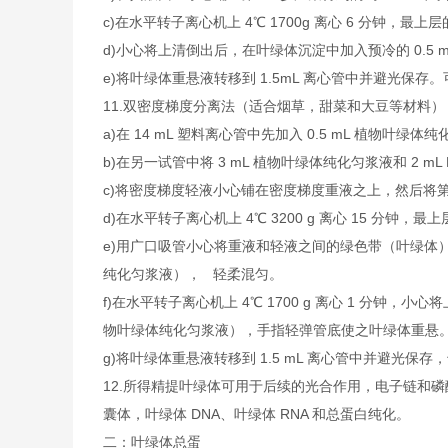
c)在水平转子离心机上 4℃ 1700g 离心 6 分钟
d)小心将上清倒出后，在叶绿体沉淀中加入预冷的 0.
e)将叶绿体重悬液转移到 1.5mL 离心管中并避光
11.双密度梯度分离法（适合烟草，甜菜和大豆等材料）
a)在 14 mL 塑料离心管中先加入 0.5 mL 植物叶绿体
b)在另一试管中将 3 mL 植物叶绿体纯化匀浆液和 2 mL
c)将密度梯度轻液小心铺在密度梯度重液之上，然后将第 1
d)在水平转子离心机上 4℃ 3200 g 离心 15 
e)用广口吸管小心将重液和轻液之间的绿色带（叶绿体
纯化匀浆液）， 轻柔混匀。
f)在水平转子离心机上 4℃ 1700 g 离心 1 分钟
物叶绿体纯化匀浆液），手指轻弹管底使之叶绿体重悬
g)将叶绿体重悬液转移到 1.5 mL 离心管中并避
12.所得精提叶绿体可用于后续的光合作用，电子链和
囊体，叶绿体 DNA、叶绿体 RNA 和总蛋白纯化。
二：叶绿体总蛋