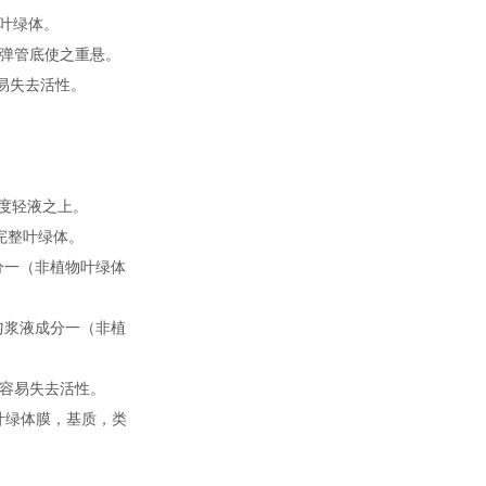
的叶绿体。
轻弹管底使之重悬。
容易失去活性。
梯度轻液之上。
为完整叶绿体。
分一（非植物叶绿体
化匀浆液成分一（非植
常容易失去活性。
叶绿体膜，基质，类