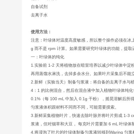
自备试剂
去离子水
使用方法：
注意：叶绿体对温度高度敏感，所以整个操作必须在冰上
g 而不是 rpm 计算。如果需要研究叶绿体的功能，提
一：叶绿体的纯化
1.实验前 1-2 天将植物放在暗室培养以减少叶绿体
再用蒸馏水淋洗，去掉多余水分。如果叶片采集后不能
2.新鲜（实验当天）制备匀浆液：将自备的去离子水与
4：1 的比例混合，然后在混合液中加入植物叶绿体纯
0.1%（每 100 mL 中加入 0.1g 干粉），摇晃
匀浆液体积跟材料不同而不同，可能需要摸索。
3.新鲜采集植物叶片，快速去除叶脉并将叶片剪成 1-3 
浆液，但对烟草和大豆， 每克叶片需要加 6 mL 叶绿
4.将浸泡了叶片的叶绿体制备匀浆液转移到Waring 