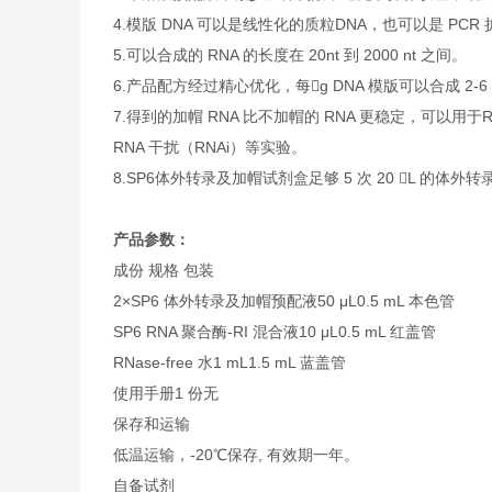
4.模版 DNA 可以是线性化的质粒DNA，也可以是 PCR
5.可以合成的 RNA 的长度在 20nt 到 2000 nt 之间。
6.产品配方经过精心优化，每g DNA 模版可以合成 2-6 
7.得到的加帽 RNA 比不加帽的 RNA 更稳定，可以用
RNA 干扰（RNAi）等实验。
8.SP6体外转录及加帽试剂盒足够 5 次 20 L 的
产品参数：
成份
规格
包装
2×SP6 体外转录及加帽预配液
50 μL
0.5 mL 本色管
SP6 RNA 聚合酶-RI 混合液
10 μL
0.5 mL 红盖管
RNase-free 水
1 mL
1.5 mL 蓝盖管
使用手册
1 份
无
保存和运输
低温运输，-20℃保存, 有效期一年。
自备试剂