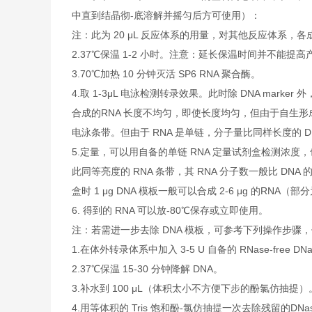
中直到结晶彻-底溶解并摇匀后方可使用）：
注：此为 20 μL 反应体系的用量，对其他反应体系，各
2.37℃保温 1-2 小时。注意：延长保温时间并不能提高
3.70℃加热 10 分钟灭活 SP6 RNA 聚合酶。
4.取 1-3μL 电泳检测转录效果。此时除 DNA mar
合成的RNA 长度不均匀，即使长度均匀，但由于自生形
电泳条带。但由于 RNA 是单链，分子量比同样长度的 D
5.定量，可以用自备的单链 RNA 定量试剂盒检测浓度，
此同等亮度的 RNA 条带，其 RNA 分子数一般比 DN
盒时 1 μg DNA 模板一般可以合成 2-6 μg 的RNA（部
6. 得到的 RNA 可以放-80℃保存或立即使用。
注：若需进一步去除 DNA 模板，可参考下列操作步骤
1.在体外转录体系中加入 3-5 U 自备的 RNase-free DNas
2.37℃保温 15-30 分钟降解 DNA。
3.补水到 100 μL（体积太小不方便下步的酚氯仿抽提）
4.用等体积的 Tris 饱和酚-氯仿抽提一次去除残留的DNas