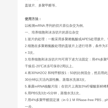
盖玻片、多聚甲醛等。
使用方法：
以检测mRNA 序列的切片原位杂交为例。
一、培养细胞和冰冻切片的原位杂交
1.玻片的处理：一般采用多聚赖氨酸或APES处理拨片。切
2.细胞在多聚赖氨酸处理的盖玻片上进行培养，条件为37℃和5
× 3次。
3.培养细胞和冰冻切片均可用下述方法固定：用4%多聚甲醛固定液
干燥后-20℃冰冻可保存2周以上。
4.将30%H2O2 和纯甲醇按1：50的比例混合，然后
30分钟以灭活内源性酶。蒸馏水洗涤3次。
5.暴露mRNA核酸片段：在切片上滴加3%柠檬酸新鲜稀释
6.用PBS洗3次×5分钟，蒸馏水洗1次。
7.用4%多聚甲醛固定液（in 0.1 M RNase-free
一步。