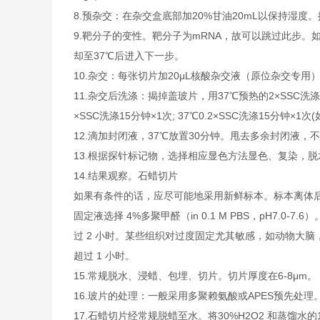
8.预杂交：在杂交盒底部加20%甘油20mL以保持湿度。
9.靶分子的变性。靶分子为mRNA，故可以跳过此步。如
却至37℃后进入下一步。
10.杂交：每张切片加20μL核酸杂交液（原位杂交专用
11.杂交后洗涤：揭掉盖玻片，用37℃预热的2×SSC洗涤5
×SSC洗涤15分钟×1次; 37℃0.2×SSC洗涤15分钟×1
12.滴加封闭液，37℃放置30分钟。甩去多余封闭液，
13.根据探针标记物，选择相应显色方法显色、复染，
14.结果观察。石蜡切片
如果有条件的话，应尽可能地采用新鲜标本。标本离体
固定液选择 4%多聚甲醛（in 0.1 M PBS，pH7.
过 2 小时。某些组织对过度固定尤其敏感，如动物大脑，固
超过 1 小时。
15.常规脱水、浸蜡、包埋、切片。切片厚度在6-8μm。
16.玻片的处理：一般采用多聚赖氨酸或APES预先处理
17.石蜡切片经常规脱蜡至水。将30%H2O2 和蒸馏