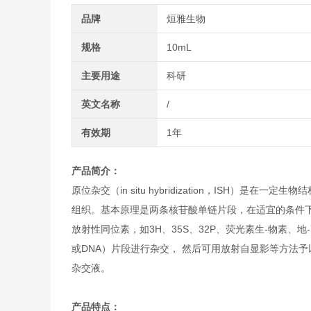
品牌
烜雅生物
规格
10mL
主要用途
科研
英文名称
/
有效期
1年
产品简介：
原位杂交（in situ hybridization，IS
组织。基本原理是两条核苷酸单链片段，在适宜的条件下，通过
放射性同位素，如3H、35S、32P、荧光素生-物素、
或DNA）片段进行杂交， 然后可用放射自显影等方法予
杂交液。
产品特点：