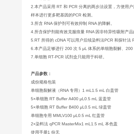
2.本产品采用 RT 和 PCR 分离的两步法设置，方便用户
样本进行更多靶基因的PCR 检测。
3.所含 RNA 保护剂可有效抑制 RNA 的降解。
4.所含保护剂能有效克服痕量 RNA 因非特异性吸附产
5.RT 所得的 cDNA 可以用户后续染料法PCR 和探针
6.本产品足够进行 200 次 5 μL 体系的单细胞裂解、200 
7.单细胞 RT-PCR 试剂盒只能用于科研。
产品参数：
成份
规格
包装
单细胞裂解液（RNA 专用）
1 mL
1.5 mL 白盖管
5×单细胞 RT Buffer A
400 μL
0.5 mL 蓝盖管
5×单细胞 RT Buffer B
400 μL
0.5 mL 绿盖管
单细胞专用 MMLV
100 μL
0.5 mL 红盖管
2×染料法 qPCR MasterMix
1 mL
1.5 mL 本色盖
使用手册
1 份
无