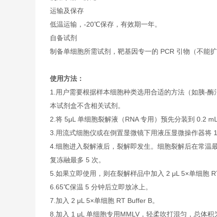
运输及保存
低温运输，-20℃保存，有效期一年。
自备试剂
制备单细胞所需试剂，靶基因专一的 PCR 引物（不能扩
使用方法：
1.用户需要根据样本细胞种类选用合适的方法（如胰-
本试剂盒不含相关试剂。
2.将 5μL 单细胞裂解液（RNA 专用）预先分装到 0.2
3.用流式细胞仪或在倒置显微镜下用液压显微操作器将 1-
4.细胞进入裂解液后，裂解即发生。细胞裂解后在常温最
复冻融最多 5 次。
5.如果立即使用，则在裂解样品中加入 2 μL 5×单细胞 RT B
6.65℃保温 5 分钟后立即放冰上。
7.加入 2 μL 5×单细胞 RT Buffer B。
8.加入 1 μL 单细胞专用MMLV，轻柔吹打混匀，总体积为 