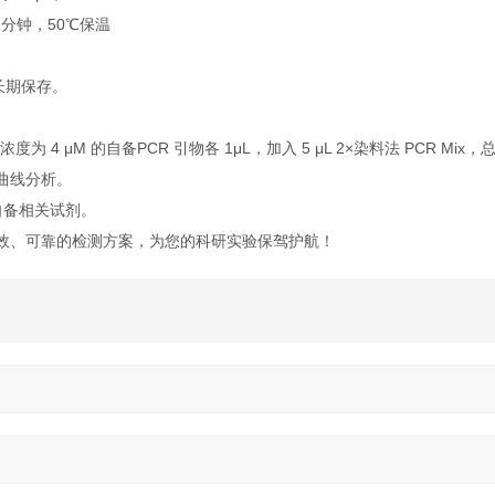
 分钟，50℃保温
℃长期保存。
。
浓度为 4 μM 的自备PCR 引物各 1μL，加入 5 μL 2×染料法 PCR Mix，总
解曲线分析。
要自备相关试剂。
效、可靠的检测方案，为您的科研实验保驾护航！