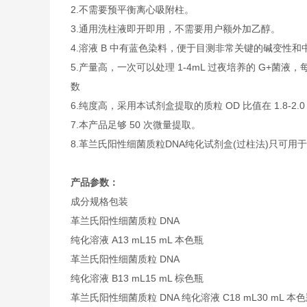
2.不需要预平衡离心吸附柱。
3.通用洗柱液即开即用，不需要用户额外加乙醇。
4.溶液 B 中有蓝色染料，便于目测非常关键的碱变性
5.产量高，一次可以处理 1-4mL 过夜培养的 G+菌液，
数
6.纯度高，采用本试剂盒提取的质粒 OD 比值在 1.8-2
7.本产品足够 50 次微量提取。
8.革兰氏阳性细菌质粒DNA纯化试剂盒(过柱法)只可用
产品参数：
成分
规格
包装
革兰氏阳性细菌质粒 DNA
纯化溶液 A
13 mL
15 mL 本色瓶
革兰氏阳性细菌质粒 DNA
纯化溶液 B
13 mL
15 mL 棕色瓶
革兰氏阳性细菌质粒 DNA 纯化溶液 C
18 mL
30 mL 本