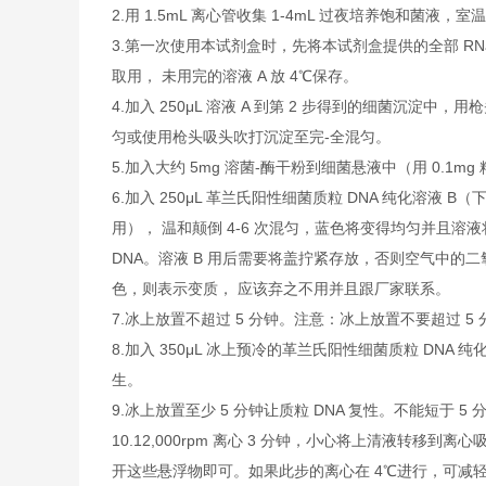
2.用 1.5mL 离心管收集 1-4mL 过夜培养饱和菌液，
3.第一次使用本试剂盒时，先将本试剂盒提供的全部 RNa
取用， 未用完的溶液 A 放 4℃保存。
4.加入 250μL 溶液 A 到第 2 步得到的细菌
匀或使用枪头吸头吹打沉淀至完-全混匀。
5.加入大约 5mg 溶菌-酶干粉到细菌悬液中（用 0.1
6.加入 250μL 革兰氏阳性细菌质粒 DNA 纯化溶液
用）， 温和颠倒 4-6 次混匀，蓝色将变得均匀并且
DNA。溶液 B 用后需要将盖拧紧存放，否则空气中的二
色，则表示变质， 应该弃之不用并且跟厂家联系。
7.冰上放置不超过 5 分钟。注意：冰上放置不要超过 5 
8.加入 350μL 冰上预冷的革兰氏阳性细菌质粒 DNA
生。
9.冰上放置至少 5 分钟让质粒 DNA 复性。不能短于 5 
10.12,000rpm 离心 3 分钟，小心将上清液
开这些悬浮物即可。如果此步的离心在 4℃进行，可减