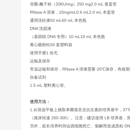
溶菌-酶干粉（20KU/mg）
250 mg
2.0 mL 黄盖管
RNase A 溶液，10mg/mL
0.6 mL
2.0 mL 本盖管
通用洗柱液
50 mL
60 mL 本色瓶
DNA 洗脱液
（基因组 DNA 专用）
10 mL
10 mL 本色瓶
离心吸附柱
50 套
塑料袋
使用手册
1 份
无
运输及保存
常温运输和保存，RNase A 溶液需要-20℃保存，有效
自备试剂
1.5 mL 塑料离心管。
使用方法：
1.从筛选平板上挑取单菌落至含抗生素的培养基中，37℃震
（摇床转速 200-300）。注意：建议使用 LB 培
另外，延长培养时间会因细胞死亡、裂解而造成质粒 DN