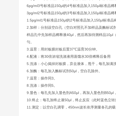
6pg/ml
3号标准品
150μl的4号标准品加入150μl标准品稀
3pg/ml
2号标准品
150μl的3号标准品加入150μl标准品稀
1.5pg/ml
1号标准品
150μl的2号标准品加入150μl标准
2.加样：分别设空白孔（空白对照孔不加样品及酶标试
样品孔中先加样品稀释液40μl，然后再加待测样品10
匀。
3.温育：用封板膜封板后置37℃温育30分钟。
4.配液：将30倍浓缩洗涤液用蒸馏水30倍稀释后备用
5.洗涤：小心揭掉封板膜，弃去液体，甩干，每孔加满
6.加酶：每孔加入酶标试剂50μl，空白孔除外。
7.温育：操作同3。
8.洗涤：操作同5。
9.显色：每孔先加入显色剂A50μl，再加入显色剂B50μ
10.终止：每孔加终止液50μl，终止反应（此时蓝色立
11.测定：以空白孔调零，450nm波长依序测量各孔的