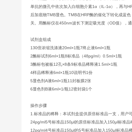
单抗的微孔中依次加入白细胞介素1α（IL-1α），再与H
后加底物TMB显色。TMB在HRP酶的催化下转化成蓝色
关。用酶标仪在450nm波长下测定吸光度（OD值），通
试剂盒组成
130倍浓缩洗涤液20ml×1瓶7终止液6ml×1瓶
2酶标试剂6ml×1瓶8标准品（48pg/ml）0.5ml×1瓶
3酶标包被板12孔×8条9标准品稀释液1.5ml×1瓶
4样品稀释液6ml×1瓶10说明书1份
5显色剂A液6ml×1瓶11封板膜2张
6显色剂B液6ml×1/瓶12密封袋1个
操作步骤
1.标准品的稀释：本试剂盒提供原倍标准品一支，用户
24pg/ml
5号标准品
150μl的原倍标准品加入150μl标准
12pg/ml
4号标准品
150μl的5号标准品加入150μl标准品