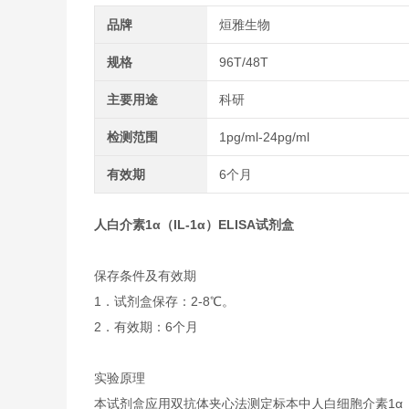
品牌
烜雅生物
规格
96T/48T
主要用途
科研
检测范围
1pg/ml-24pg/ml
有效期
6个月
人白介素1α（IL-1α）ELISA试剂盒
保存条件及有效期
1．试剂盒保存：2-8℃。
2．有效期：6个月
实验原理
本试剂盒应用双抗体夹心法测定标本中人白细胞介素1α（I