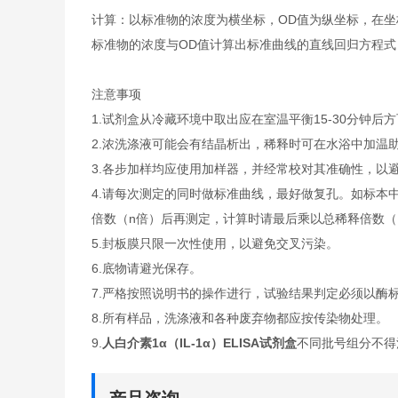
计算：以标准物的浓度为横坐标，OD值为纵坐标，在坐
标准物的浓度与OD值计算出标准曲线的直线回归方程
注意事项
1.试剂盒从冷藏环境中取出应在室温平衡15-30分钟
2.浓洗涤液可能会有结晶析出，稀释时可在水浴中加温
3.各步加样均应使用加样器，并经常校对其准确性，以
4.请每次测定的同时做标准曲线，最好做复孔。如标本
倍数（n倍）后再测定，计算时请最后乘以总稀释倍数（×
5.封板膜只限一次性使用，以避免交叉污染。
6.底物请避光保存。
7.严格按照说明书的操作进行，试验结果判定必须以酶标
8.所有样品，洗涤液和各种废弃物都应按传染物处理。
9.
人白介素1α（IL-1α）ELISA试剂盒
不同批号组分不得