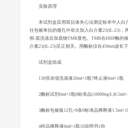
实验原理
本试剂盒应用双抗体夹心法测定标本中人白介素23(
往包被单抗的微孔中依次加入白介素23(IL-23)，
彻-底洗涤后加底物TMB显色。TMB在HRP
介素23(IL-23)呈正相关。用酶标仪在450nm波
试剂盒组成
130倍浓缩洗涤液20ml×1瓶7终止液6ml×1瓶
2酶标试剂6ml×1瓶8标准品(10000ng/L)0.5ml×
3酶标包被板12孔×8条9标准品稀释液1.5ml×1
4样品稀释液6ml×1瓶10说明书1份