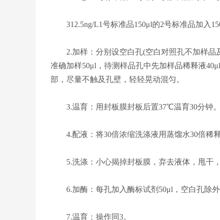
312.5ng/L1号标准品150μl的2号标准品加入1
2.加样：分别设空白孔(空白对照孔不加样品
准确加样50μl，待测样品孔中先加样品稀释液40
部，尽量不触及孔壁，轻轻晃动混匀。
3.温育：用封板膜封板后置37℃温育30分钟
4.配液：将30倍浓缩洗涤液用蒸馏水30倍稀
5.洗涤：小心揭掉封板膜，弃去液体，甩干，
6.加酶：每孔加入酶标试剂50μl，空白孔除
7.温育：操作同3。