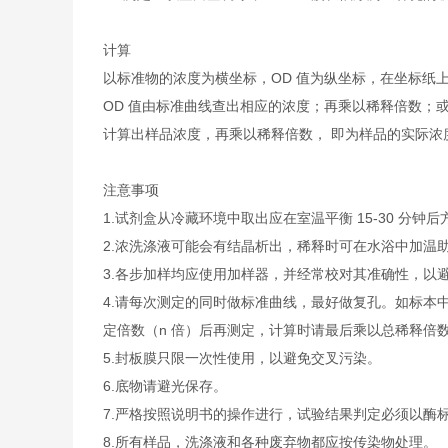
计算
以标准物的浓度为横坐标，OD 值为纵坐标，在坐标纸
OD 值由标准曲线查出相应的浓度；再乘以稀释倍数；或
计算出样品浓度，再乘以稀释倍数， 即为样品的实际浓
注意事项
1.
试剂盒从冷藏环境中取出应在室温平衡 15-30 分
2.
浓洗涤液可能会有结晶析出，稀释时可在水浴中加温
3.
各步加样均应使用加样器，并经常校对其准确性，以避
4.
请每次测定的同时做标准曲线，最好做复孔。如标本中待
定倍数（n 倍）后再测定，计算时请最后乘以总稀释倍数（
5.
封板膜只限一次性使用，以避免交叉污染。
6.
底物请避光保存。
7.
严格按照说明书的操作进行，试验结果判定必须以酶标
8.
所有样品，洗涤液和各种废弃物都应按传染物处理。