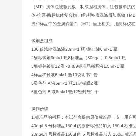
（MT）抗体包被微孔板，制成固相抗体，往包被单抗的
体-抗原-酶标抗体复合物，经过彻-底洗涤后加底物 TM
浅和样品中的金属硫蛋白（MT）呈正相关。用酶标仪在 
试剂盒组成
1
30 倍浓缩洗涤液
20ml×1 瓶
7
终止液
6ml×1 瓶
2
酶标试剂
6ml×1 瓶
8
标准品（80ng/L）
0.5ml×1 瓶
3
酶标包被板
12 孔×8 条
9
标准品稀释液
1.5ml×1 瓶
4
样品稀释液
6ml×1 瓶
10
说明书
1 份
5
显色剂 A 液
6ml×1 瓶
11
封板膜
2 张
6
显色剂 B 液
6ml×1/瓶
12
密封袋
1 个
操作步骤
1.
标准品的稀释：本试剂盒提供原倍标准品一支，用户
40ng/L
5 号标准品
150µl 的原倍标准品加入 150µl 标
20ng/L
4 号标准品
150µl 的 5 号标准品加入 150µl 标