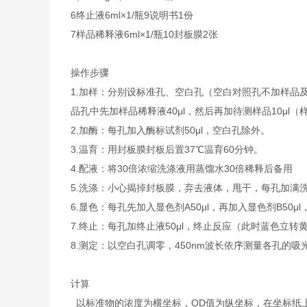
6
终止液
6ml×1/瓶
9
说明书
1份
7
样品稀释液
6ml×1/瓶
10
封板膜
2张
操作步骤
1.加样：分别设标准孔、空白孔（空白对照孔不加样品
品孔中先加样品稀释液40μl，然后再加待测样品10μ
2.加酶：每孔加入酶标试剂50μl，空白孔除外。
3.温育：用封板膜封板后置37℃温育60分钟。
4.配液：将30倍浓缩洗涤液用蒸馏水30倍稀释后备用
5.洗涤：小心揭掉封板膜，弃去液体，甩干，每孔加满
6.显色：每孔先加入显色剂A50μl，再加入显色剂B50μ
7.终止：每孔加终止液50μl，终止反应（此时蓝色立转
8.测定：以空白孔调零，450nm波长依序测量各孔的吸
计算
以标准物的浓度为横坐标，OD值为纵坐标，在坐标纸