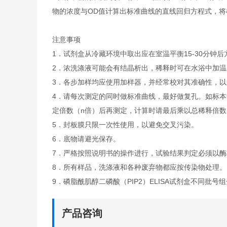
物的浓度与OD值计算出标准曲线的直线回归方程式，
注意事项
1．试剂盒从冷藏环境中取出应在室温平衡15-30分
2．浓洗涤液可能会有结晶析出，稀释时可在水浴中加
3．各步加样均应使用加样器，并经常校对其准确性，以
4．请每次测定的同时做标准曲线，最好做复孔。如标本
定倍数（n倍）后再测定，计算时请最后乘以总稀释倍数（
5．封板膜只限一次性使用，以避免交叉污染。
6．底物请避光保存。
7．严格按照说明书的操作进行，试验结果判定必须以酶
8．所有样品，洗涤液和各种废弃物都应按传染物处理。
9．磷脂酰肌醇二磷酸（PIP2）ELISA试剂盒不同批号
产品咨询