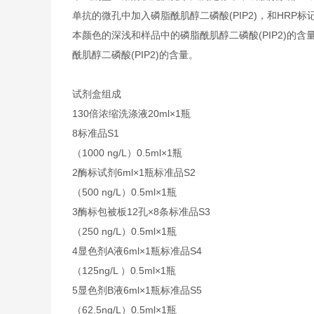
单抗的微孔中加入磷脂酰肌醇二磷酸(PIP2)，和HRP
本颜色的深浅和样品中的磷脂酰肌醇二磷酸(PIP2)的
酰肌醇二磷酸(PIP2)的含量。
试剂盒组成
1
30倍浓缩洗涤液
20ml×1瓶
8
标准品S1
（1000 ng/L）
0.5ml×1瓶
2
酶标试剂
6ml×1瓶
标准品S2
（500 ng/L）
0.5ml×1瓶
3
酶标包被板
12孔×8条
标准品S3
（250 ng/L）
0.5ml×1瓶
4
显色剂A液
6ml×1瓶
标准品S4
（125ng/L ）
0.5ml×1瓶
5
显色剂B液
6ml×1瓶
标准品S5
（62.5ng/L）
0.5ml×1瓶