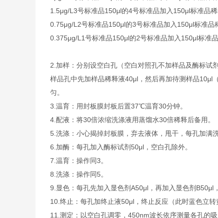
1.5μg/L
3号标准品
150μl的4号标准品加入150μl标准品
0.75μg/L
2号标准品
150μl的3号标准品加入150μl标准
0.375μg/L
1号标准品
150μl的2号标准品加入150μl标准
2.加样：分别设空白孔（空白对照孔不加样品及酶标试
样品孔中先加样品稀释液40μl，然后再加待测样品10
匀。
3.温育：用封板膜封板后置37℃温育30分钟。
4.配液：将30倍浓缩洗涤液用蒸馏水30倍稀释后备用。
5.洗涤：小心揭掉封板膜，弃去液体，甩干，每孔加满
6.加酶：每孔加入酶标试剂50μl，空白孔除外。
7.温育：操作同3。
8.洗涤：操作同5。
9.显色：每孔先加入显色剂A50μl，再加入显色剂B50μ
10.终止：每孔加终止液50μl，终止反应（此时蓝色立
11.测定：以空白孔调零，450nm波长依序测量各孔的