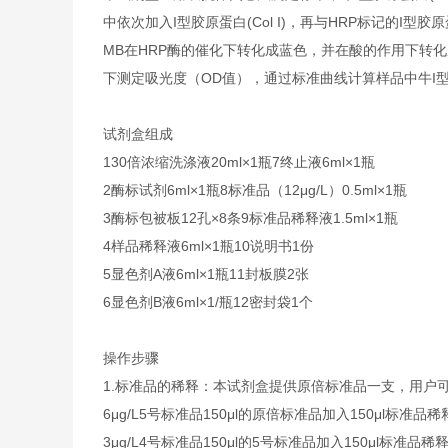
中依次加入I型胶原蛋白(Col I)，再与HRP标记的I型
MB在HRP酶的催化下转化成蓝色，并在酸的作用下转化成
下测定吸光度（OD值），通过标准曲线计算样品中牛I型胶原
试剂盒组成
1
30倍浓缩洗涤液
20ml×1瓶
7
终止液
6ml×1瓶
2
酶标试剂
6ml×1瓶
8
标准品（12μg/L）
0.5ml×1瓶
3
酶标包被板
12孔×8条
9
标准品稀释液
1.5ml×1瓶
4
样品稀释液
6ml×1瓶
10
说明书
1份
5
显色剂A液
6ml×1瓶
11
封板膜
2张
6
显色剂B液
6ml×1/瓶
12
密封袋
1个
操作步骤
1.标准品的稀释：本试剂盒提供原倍标准品一支，用户
6μg/L
5号标准品
150μl的原倍标准品加入150μl标准品稀
3μg/L
4号标准品
150μl的5号标准品加入150μl标准品稀