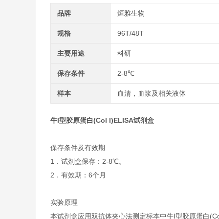
品牌
烜雅生物
规格
96T/48T
主要用途
科研
保存条件
2-8℃
样本
血清，血浆及相关液体
牛I型胶原蛋白(Col I)ELISA试剂盒
保存条件及有效期
1．试剂盒保存：2-8℃。
2．有效期：6个月
实验原理
本试剂盒应用双抗体夹心法测定标本中牛I型胶原蛋白(Col