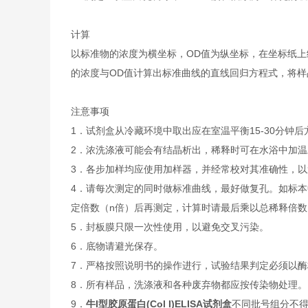
计算
以标准物的浓度为横坐标，OD值为纵坐标，在坐标纸上
的浓度与OD值计算出标准曲线的直线回归方程式，将样
注意事项
1．试剂盒从冷藏环境中取出应在室温平衡15-30分
2．浓洗涤液可能会有结晶析出，稀释时可在水浴中加
3．各步加样均应使用加样器，并经常校对其准确性，以
4．请每次测定的同时做标准曲线，最好做复孔。如标本
定倍数（n倍）后再测定，计算时请最后乘以总稀释倍数（
5．封板膜只限一次性使用，以避免交叉污染。
6．底物请避光保存。
7．严格按照说明书的操作进行，试验结果判定必须以酶
8．所有样品，洗涤液和各种废弃物都应按传染物处理。
9．
牛I型胶原蛋白(Col I)ELISA试剂盒
不同批号组分不