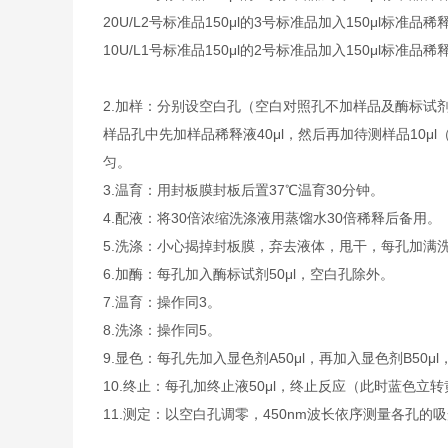
20U/L
2号标准品
150μl的3号标准品加入150μl标准品稀
10U/L
1号标准品
150μl的2号标准品加入150μl标准品稀
2.加样：分别设空白孔（空白对照孔不加样品及酶标试
样品孔中先加样品稀释液40μl，然后再加待测样品10
匀。
3.温育：用封板膜封板后置37℃温育30分钟。
4.配液：将30倍浓缩洗涤液用蒸馏水30倍稀释后备用。
5.洗涤：小心揭掉封板膜，弃去液体，甩干，每孔加满
6.加酶：每孔加入酶标试剂50μl，空白孔除外。
7.温育：操作同3。
8.洗涤：操作同5。
9.显色：每孔先加入显色剂A50μl，再加入显色剂B50μ
10.终止：每孔加终止液50μl，终止反应（此时蓝色立
11.测定：以空白孔调零，450nm波长依序测量各孔的