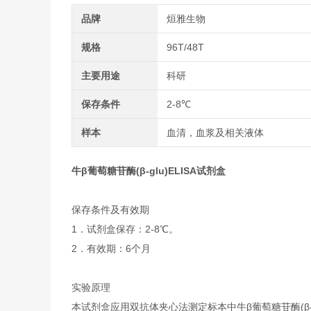
品牌
烜雅生物
规格
96T/48T
主要用途
科研
保存条件
2-8℃
样本
血清，血浆及相关液体
牛β葡萄糖苷酶(β-glu)ELISA试剂盒
保存条件及有效期
1．试剂盒保存：2-8℃。
2．有效期：6个月
实验原理
本试剂盒应用双抗体夹心法测定标本中牛β葡萄糖苷酶(β-g