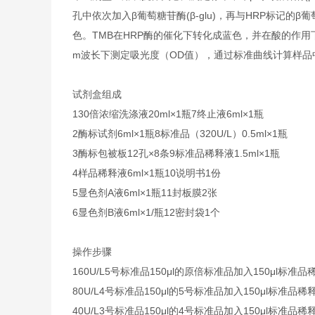
孔中依次加入β葡萄糖苷酶(β-glu)，再与HRP标记的β
色。TMB在HRP酶的催化下转化成蓝色，并在酸的作用下
m波长下测定吸光度（OD值），通过标准曲线计算样品中牛
试剂盒组成
1
30倍浓缩洗涤液
20ml×1瓶
7
终止液
6ml×1瓶
2
酶标试剂
6ml×1瓶
8
标准品（320U/L）
0.5ml×1瓶
3
酶标包被板
12孔×8条
9
标准品稀释液
1.5ml×1瓶
4
样品稀释液
6ml×1瓶
10
说明书
1份
5
显色剂A液
6ml×1瓶
11
封板膜
2张
6
显色剂B液
6ml×1/瓶
12
密封袋
1个
操作步骤
160U/L
5号标准品
150μl的原倍标准品加入150μl标准品
80U/L
4号标准品
150μl的5号标准品加入150μl标准品稀
40U/L
3号标准品
150μl的4号标准品加入150μl标准品稀