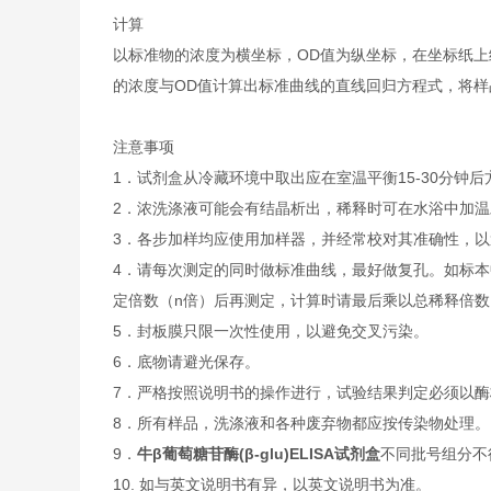
计算
以标准物的浓度为横坐标，OD值为纵坐标，在坐标纸上
的浓度与OD值计算出标准曲线的直线回归方程式，将样
注意事项
1．试剂盒从冷藏环境中取出应在室温平衡15-30分
2．浓洗涤液可能会有结晶析出，稀释时可在水浴中加
3．各步加样均应使用加样器，并经常校对其准确性，以
4．请每次测定的同时做标准曲线，最好做复孔。如标本
定倍数（n倍）后再测定，计算时请最后乘以总稀释倍数（
5．封板膜只限一次性使用，以避免交叉污染。
6．底物请避光保存。
7．严格按照说明书的操作进行，试验结果判定必须以酶
8．所有样品，洗涤液和各种废弃物都应按传染物处理。
9．
牛β葡萄糖苷酶(β-glu)ELISA试剂盒
不同批号组分不
10. 如与英文说明书有异，以英文说明书为准。