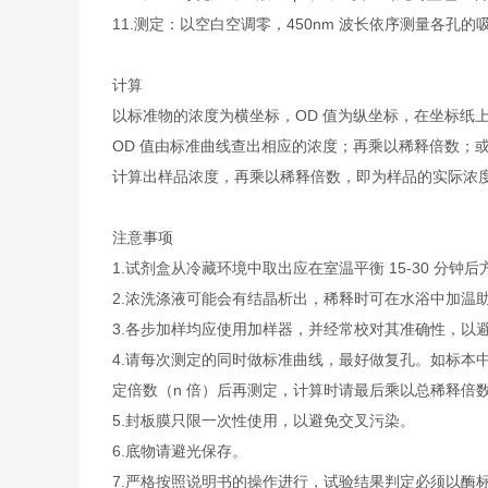
11.测定：以空白空调零，450nm 波长依序测量各孔的
计算
以标准物的浓度为横坐标，OD 值为纵坐标，在坐标纸
OD 值由标准曲线查出相应的浓度；再乘以稀释倍数；或
计算出样品浓度，再乘以稀释倍数，即为样品的实际浓
注意事项
1.试剂盒从冷藏环境中取出应在室温平衡 15-30 
2.浓洗涤液可能会有结晶析出，稀释时可在水浴中加温
3.各步加样均应使用加样器，并经常校对其准确性，以
4.请每次测定的同时做标准曲线，最好做复孔。如标本中
定倍数（n 倍）后再测定，计算时请最后乘以总稀释倍数（
5.封板膜只限一次性使用，以避免交叉污染。
6.底物请避光保存。
7.严格按照说明书的操作进行，试验结果判定必须以酶标