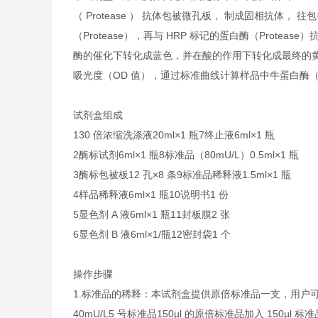
（ Protease ） 抗体包被微孔板， 制成固相抗体，
（Protease），再与 HRP 标记的蛋白酶（Protea
酶的催化下转化成蓝色，并在酸的作用下转化成最终的黄色。
吸光度（OD 值），通过标准曲线计算样品中牛蛋白酶（Pr
试剂盒组成
1
30 倍浓缩洗涤液
20ml×1 瓶
7
终止液
6ml×1 瓶
2
酶标试剂
6ml×1 瓶
8
标准品（80mU/L）
0.5ml×1 瓶
3
酶标包被板
12 孔×8 条
9
标准品稀释液
1.5ml×1 瓶
4
样品稀释液
6ml×1 瓶
10
说明书
1 份
5
显色剂 A 液
6ml×1 瓶
11
封板膜
2 张
6
显色剂 B 液
6ml×1/瓶
12
密封袋
1 个
操作步骤
1.标准品的稀释：本试剂盒提供原倍标准品一支，用户
40mU/L
5 号标准品
150µl 的原倍标准品加入 150µl 标