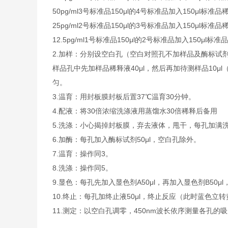
50pg/ml3号标准品150μl的4号标准品加入150μl标准品
25pg/ml2号标准品150μl的3号标准品加入150μl标准品
12.5pg/ml1号标准品150μl的2号标准品加入150μl标
2.加样：分别设空白孔（空白对照孔不加样品及酶标试
样品孔中先加样品稀释液40μl，然后再加待测样品10
匀。
3.温育：用封板膜封板后置37℃温育30分钟。
4.配液：将30倍浓缩洗涤液用蒸馏水30倍稀释后备用
5.洗涤：小心揭掉封板膜，弃去液体，甩干，每孔加满
6.加酶：每孔加入酶标试剂50μl，空白孔除外。
7.温育：操作同3。
8.洗涤：操作同5。
9.显色：每孔先加入显色剂A50μl，再加入显色剂B50μ
10.终止：每孔加终止液50μl，终止反应（此时蓝色立
11.测定：以空白孔调零，450nm波长依序测量各孔的