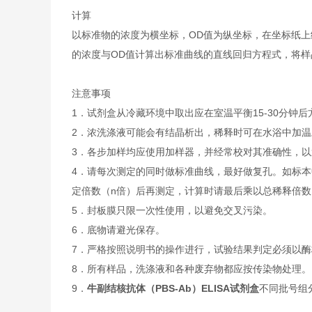
计算
以标准物的浓度为横坐标，OD值为纵坐标，在坐标纸上
的浓度与OD值计算出标准曲线的直线回归方程式，将
注意事项
1．试剂盒从冷藏环境中取出应在室温平衡15-30分
2．浓洗涤液可能会有结晶析出，稀释时可在水浴中加
3．各步加样均应使用加样器，并经常校对其准确性，以
4．请每次测定的同时做标准曲线，最好做复孔。如标本
定倍数（n倍）后再测定，计算时请最后乘以总稀释倍数（
5．封板膜只限一次性使用，以避免交叉污染。
6．底物请避光保存。
7．严格按照说明书的操作进行，试验结果判定必须以酶
8．所有样品，洗涤液和各种废弃物都应按传染物处理。
9．
牛副结核抗体（PBS-Ab）ELISA试剂盒
不同批号组