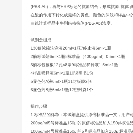
(PBS-Ab)，再与HRP标记的抗原结合，形成抗原-抗
在酸的作用下转化成最终的黄色。颜色的深浅和样品中的副结
曲线计算样品中牛副结核抗体(PBS-Ab)浓度。
试剂盒组成
1
30倍浓缩洗涤液
20ml×1瓶
7
终止液
6ml×1瓶
2
酶标试剂
6ml×1瓶
8
标准品（400pg/ml）
0.5ml×1瓶
3
酶标包被板
12孔×8条
9
标准品稀释液
1.5ml×1瓶
4
样品稀释液
6ml×1瓶
10
说明书
1份
5
显色剂A液
6ml×1瓶
11
封板膜
2张
6
显色剂B液
6ml×1/瓶
12
密封袋
1个
操作步骤
1.标准品的稀释：本试剂盒提供原倍标准品一支，用户
200pg/ml5号标准品150μl的原倍标准品加入150μl标
100pg/ml4号标准品150μl的5号标准品加入150μl标准