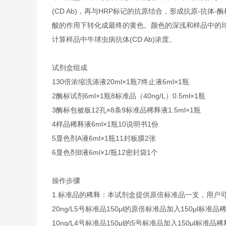
(CD Ab)，再与HRP标记的抗原结合，形成抗原-抗体
酸的作用下转化成最终的黄色。颜色的深浅和样品中的球虫
计算样品中牛球虫病抗体(CD Ab)浓度。
试剂盒组成
1
30倍浓缩洗涤液
20ml×1瓶
7
终止液
6ml×1瓶
2
酶标试剂
6ml×1瓶
8
标准品（40ng/L）
0.5ml×1瓶
3
酶标包被板
12孔×8条
9
标准品稀释液
1.5ml×1瓶
4
样品稀释液
6ml×1瓶
10
说明书
1份
5
显色剂A液
6ml×1瓶
11
封板膜
2张
6
显色剂B液
6ml×1/瓶
12
密封袋
1个
操作步骤
1.标准品的稀释：本试剂盒提供原倍标准品一支，用户
20ng/L
5号标准品
150μl的原倍标准品加入150μl标准品
10ng/L
4号标准品
150μl的5号标准品加入150μl标准品