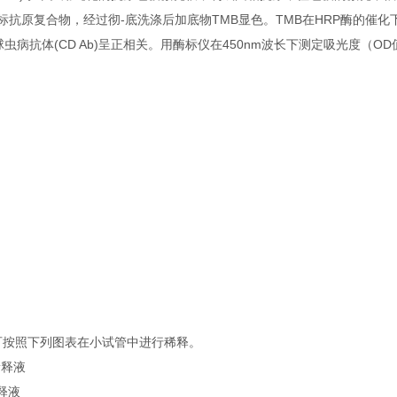
-酶标抗原复合物，经过彻-底洗涤后加底物TMB显色。TMB在HRP酶的催
病抗体(CD Ab)呈正相关。用酶标仪在450nm波长下测定吸光度（O
可按照下列图表在小试管中进行稀释。
稀释液
稀释液