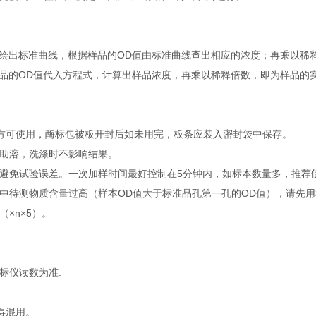
绘出标准曲线，根据样品的OD值由标准曲线查出相应的浓度；再乘以稀
品的OD值代入方程式，计算出样品浓度，再乘以稀释倍数，即为样品的
钟后方可使用，酶标包被板开封后如未用完，板条应装入密封袋中保存。
温助溶，洗涤时不影响结果。
避免试验误差。一次加样时间最好控制在5分钟内，如标本数量多，推荐
中待测物质含量过高（样本OD值大于标准品孔第一孔的OD值），请先
×n×5）。
标仪读数为准.
得混用。