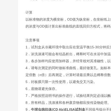
计算
以标准物的浓度为横坐标，OD值为纵坐标，在坐标纸上
的浓度与OD值计算出标准曲线的直线回归方程式，将样
注意事项
1．试剂盒从冷藏环境中取出应在室温平衡15-30分
2．浓洗涤液可能会有结晶析出，稀释时可在水浴中加
3．各步加样均应使用加样器，并经常校对其准确性，以
4．请每次测定的同时做标准曲线，最好做复孔。如标本
定倍数（n倍）后再测定，计算时请最后乘以总稀释倍数（
5．封板膜只限一次性使用，以避免交叉污染。
6．底物请避光保存。
7．严格按照说明书的操作进行，试验结果判定必须以酶
8．所有样品，洗涤液和各种废弃物都应按传染物处理。
9．
牛球虫病抗体(CD Ab)ELISA试剂盒
不同批号组分不