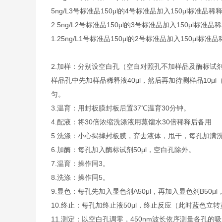
5ng/L
3号标准品
150μl的4号标准品加入150μl标准品稀
2.5ng/L
2号标准品
150μl的3号标准品加入150μl标准品
1.25ng/L
1号标准品
150μl的2号标准品加入150μl标准
2.加样：分别设空白孔（空白对照孔不加样品及酶标试
样品孔中先加样品稀释液40μl，然后再加待测样品10
匀。
3.温育：用封板膜封板后置37℃温育30分钟。
4.配液：将30倍浓缩洗涤液用蒸馏水30倍稀释后备用
5.洗涤：小心揭掉封板膜，弃去液体，甩干，每孔加满
6.加酶：每孔加入酶标试剂50μl，空白孔除外。
7.温育：操作同3。
8.洗涤：操作同5。
9.显色：每孔先加入显色剂A50μl，再加入显色剂B50μ
10.终止：每孔加终止液50μl，终止反应（此时蓝色立
11.测定：以空白孔调零，450nm波长依序测量各孔的