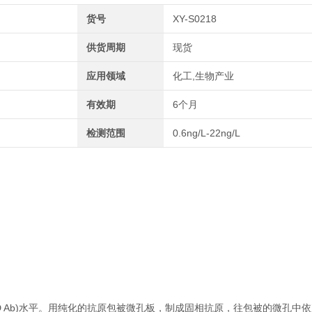
货号
XY-S0218
供货周期
现货
应用领域
化工,生物产业
有效期
6个月
检测范围
0.6ng/L-22ng/L
D Ab)水平。用纯化的抗原包被微孔板，制成固相抗原，往包被的微孔中