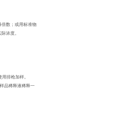
释倍数；或用标准物
实际浓度。
使用排枪加样。
用样品稀释液稀释一