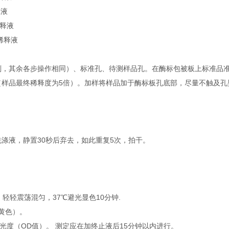
释液
稀释液
品稀释液
剂，其余各步操作相同）、标准孔、待测样品孔。在酶标包被板上标准品准确
μl（样品最终稀释度为5倍）。加样将样品加于酶标板孔底部，尽量不触及
洗涤液，静置30秒后弃去，如此重复5次，拍干。
l，轻轻震荡混匀，37℃避光显色10分钟.
转黄色）。
吸光度（OD值）。 测定应在加终止液后15分钟以内进行。