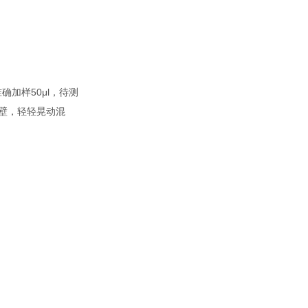
加样50μl，待测
孔壁，轻轻晃动混