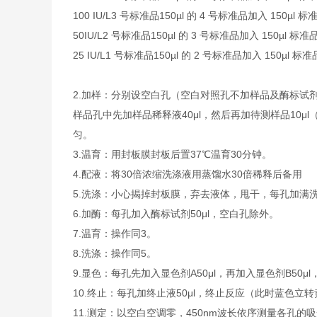
100 IU/L
3 号标准品
150µl 的 4 号标准品加入 150µl 
50IU/L
2 号标准品
150µl 的 3 号标准品加入 150µl 标
25 IU/L
1 号标准品
150µl 的 2 号标准品加入 150µl 
2.加样：分别设空白孔（空白对照孔不加样品及酶标试
样品孔中先加样品稀释液40μl，然后再加待测样品10
匀。
3.温育：用封板膜封板后置37℃温育30分钟。
4.配液：将30倍浓缩洗涤液用蒸馏水30倍稀释后备用
5.洗涤：小心揭掉封板膜，弃去液体，甩干，每孔加满
6.加酶：每孔加入酶标试剂50μl，空白孔除外。
7.温育：操作同3。
8.洗涤：操作同5。
9.显色：每孔先加入显色剂A50μl，再加入显色剂B50μ
10.终止：每孔加终止液50μl，终止反应（此时蓝色立
11.测定：以空白空调零，450nm波长依序测量各孔的