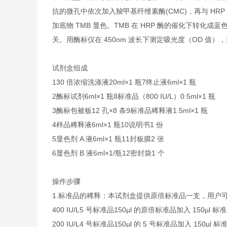
抗的微孔中依次加入羧甲基纤维素酶(CMC)，再与 HR
加底物 TMB 显色。TMB 在 HRP 酶的催化下转
关。用酶标仪在 450nm 波长下测定吸光度（OD 值）
试剂盒组成
1
30 倍浓缩洗涤液
20ml×1 瓶
7
终止液
6ml×1 瓶
2
酶标试剂
6ml×1 瓶
8
标准品（800 IU/L）
0.5ml×1 瓶
3
酶标包被板
12 孔×8 条
9
标准品稀释液
1.5ml×1 瓶
4
样品稀释液
6ml×1 瓶
10
说明书
1 份
5
显色剂 A 液
6ml×1 瓶
11
封板膜
2 张
6
显色剂 B 液
6ml×1/瓶
12
密封袋
1 个
操作步骤
1.标准品的稀释：本试剂盒提供原倍标准品一支，用户
400 IU/L
5 号标准品
150µl 的原倍标准品加入 150µl 
200 IU/L
4 号标准品
150µl 的 5 号标准品加入 150µl 