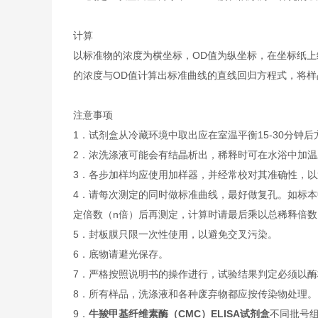
计算
以标准物的浓度为横坐标，OD值为纵坐标，在坐标纸上
的浓度与OD值计算出标准曲线的直线回归方程式，将样
注意事项
1．试剂盒从冷藏环境中取出应在室温平衡15-30分
2．浓洗涤液可能会有结晶析出，稀释时可在水浴中加
3．各步加样均应使用加样器，并经常校对其准确性，以
4．请每次测定的同时做标准曲线，最好做复孔。如标本
定倍数（n倍）后再测定，计算时请最后乘以总稀释倍数（
5．封板膜只限一次性使用，以避免交叉污染。
6．底物请避光保存。
7．严格按照说明书的操作进行，试验结果判定必须以酶
8．所有样品，洗涤液和各种废弃物都应按传染物处理。
9．
牛羧甲基纤维素酶（CMC）ELISA试剂盒
不同批号