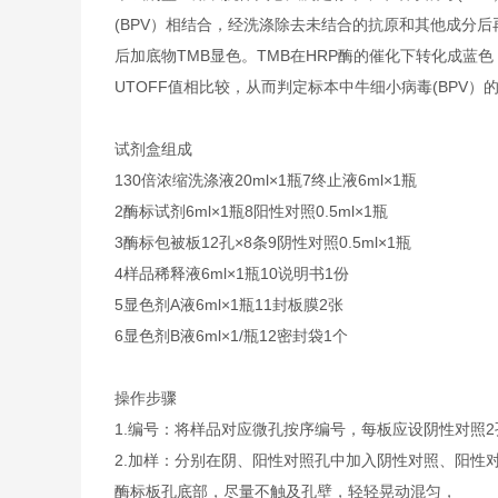
(BPV）相结合，经洗涤除去未结合的抗原和其他成分后再
后加底物TMB显色。TMB在HRP酶的催化下转化成蓝
UTOFF值相比较，从而判定标本中牛细小病毒(BPV）
试剂盒组成
1
30倍浓缩洗涤液
20ml×1瓶
7
终止液
6ml×1瓶
2
酶标试剂
6ml×1瓶
8
阳性对照
0.5ml×1瓶
3
酶标包被板
12孔×8条
9
阴性对照
0.5ml×1瓶
4
样品稀释液
6ml×1瓶
10
说明书
1份
5
显色剂A液
6ml×1瓶
11
封板膜
2张
6
显色剂B液
6ml×1/瓶
12
密封袋
1个
操作步骤
1.编号：将样品对应微孔按序编号，每板应设阴性对照
2.加样：分别在阴、阳性对照孔中加入阴性对照、阳性对照
酶标板孔底部，尽量不触及孔壁，轻轻晃动混匀，