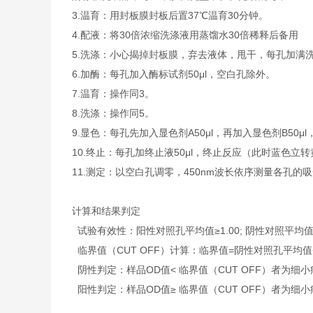
3.温育：用封板膜封板后置37℃温育30分钟。
4.配液：将30倍浓缩洗涤液用蒸馏水30倍稀释后备用
5.洗涤：小心揭掉封板膜，弃去液体，甩干，每孔加满
6.加酶：每孔加入酶标试剂50μl，空白孔除外。
7.温育：操作同3。
8.洗涤：操作同5。
9.显色：每孔先加入显色剂A50μl，再加入显色剂B50μ
10.终止：每孔加终止液50μl，终止反应（此时蓝色立
11.测定：以空白孔调零，450nm波长依序测量各孔的
计算和结果判定
试验有效性：阳性对照孔平均值≥1.00; 阴性对照平均值≤
临界值（CUT OFF）计算：临界值=阴性对照孔平均值+0
阴性判定：样品OD值< 临界值（CUT OFF）者为细小
阳性判定：样品OD值≥ 临界值（CUT OFF）者为细小