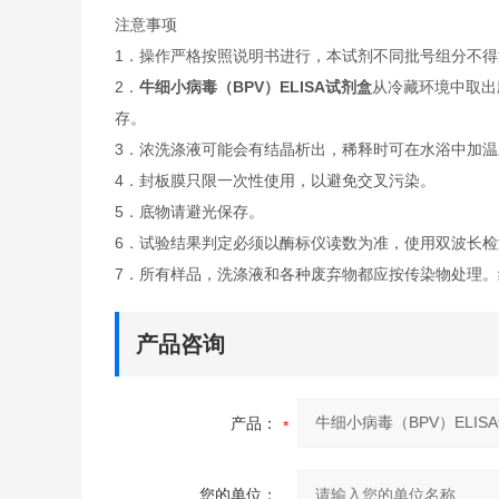
注意事项
1．操作严格按照说明书进行，本试剂不同批号组分不得
2．
牛细小病毒（BPV）ELISA试剂盒
从冷藏环境中取出
存。
3．浓洗涤液可能会有结晶析出，稀释时可在水浴中加
4．封板膜只限一次性使用，以避免交叉污染。
5．底物请避光保存。
6．试验结果判定必须以酶标仪读数为准，使用双波长检测
7．所有样品，洗涤液和各种废弃物都应按传染物处理。
产品咨询
产品：
您的单位：