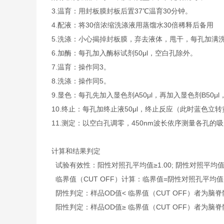
3.温育：用封板膜封板后置37℃温育30分钟。
4.配液：将30倍浓缩洗涤液用蒸馏水30倍稀释后备用
5.洗涤：小心揭掉封板膜，弃去液体，甩干，每孔加满
6.加酶：每孔加入酶标试剂50μl，空白孔除外。
7.温育：操作同3。
8.洗涤：操作同5。
9.显色：每孔先加入显色剂A50μl，再加入显色剂B50μ
10.终止：每孔加终止液50μl，终止反应（此时蓝色立
11.测定：以空白孔调零，450nm波长依序测量各孔的
计算和结果判定
试验有效性：阳性对照孔平均值≥1.00; 阴性对照平均值≤
临界值（CUT OFF）计算：临界值=阴性对照孔平均值+0
阴性判定：样品OD值< 临界值（CUT OFF）者为脑脊
阳性判定：样品OD值≥ 临界值（CUT OFF）者为脑脊