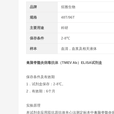
品牌
烜雅生物
规格
48T/96T
主要用途
科研
保存条件
2-8℃
样本
血清，血浆及相关液体
禽脑脊髓炎病毒抗体（TMEV Ab）ELISA试剂盒
保存条件及有效期
1．试剂盒保存：2-8℃。
2．有效期：6个月
实验原理
本试剂盒应用双抗原抗体夹心法测定标本中禽脑脊髓炎病