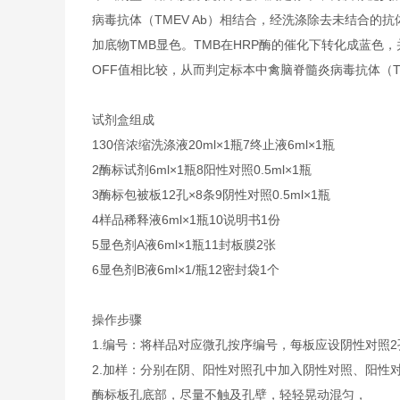
病毒抗体（TMEV Ab）相结合，经洗涤除去未结合的
加底物TMB显色。TMB在HRP酶的催化下转化成蓝色
OFF值相比较，从而判定标本中禽脑脊髓炎病毒抗体（TM
试剂盒组成
1
30倍浓缩洗涤液
20ml×1瓶
7
终止液
6ml×1瓶
2
酶标试剂
6ml×1瓶
8
阳性对照
0.5ml×1瓶
3
酶标包被板
12孔×8条
9
阴性对照
0.5ml×1瓶
4
样品稀释液
6ml×1瓶
10
说明书
1份
5
显色剂A液
6ml×1瓶
11
封板膜
2张
6
显色剂B液
6ml×1/瓶
12
密封袋
1个
操作步骤
1.编号：将样品对应微孔按序编号，每板应设阴性对照
2.加样：分别在阴、阳性对照孔中加入阴性对照、阳性对照
酶标板孔底部，尽量不触及孔壁，轻轻晃动混匀，