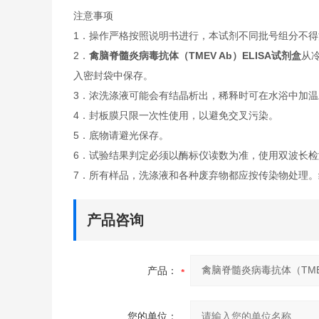
注意事项
1．操作严格按照说明书进行，本试剂不同批号组分不得
2．
禽脑脊髓炎病毒抗体（TMEV Ab）ELISA试剂盒
从
入密封袋中保存。
3．浓洗涤液可能会有结晶析出，稀释时可在水浴中加
4．封板膜只限一次性使用，以避免交叉污染。
5．底物请避光保存。
6．试验结果判定必须以酶标仪读数为准，使用双波长检测
7．所有样品，洗涤液和各种废弃物都应按传染物处理。
产品咨询
产品：
您的单位：