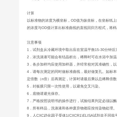
计算
以标准物的浓度为横坐标，OD值为纵坐标，在坐标纸上
的浓度与OD值计算出标准曲线的直线回归方程式，将样
注意事项
1．试剂盒从冷藏环境中取出应在室温平衡15-30分
2．浓洗涤液可能会有结晶析出，稀释时可在水浴中加
3．各步加样均应使用加样器，并经常校对其准确性，以
4．请每次测定的同时做标准曲线，最好做复孔。如标本
定倍数（n倍）后再测定，计算时请最后乘以总稀释倍数（
5．封板膜只限一次性使用，以避免交叉污染。
6．底物请避光保存。
7．严格按照说明书的操作进行，试验结果判定必须以酶
8．所有样品，洗涤液和各种废弃物都应按传染物处理。
9．人CXC趋化因子受体1(CXCR1)ELISA试剂盒不同