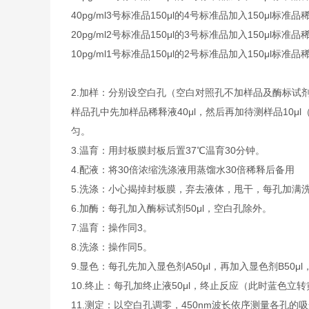
40pg/ml
3号标准品
150μl的4号标准品加入150μl标准品
20pg/ml
2号标准品
150μl的3号标准品加入150μl标准品
10pg/ml
1号标准品
150μl的2号标准品加入150μl标准品
2.加样：分别设空白孔（空白对照孔不加样品及酶标试
样品孔中先加样品稀释液40μl，然后再加待测样品10
匀。
3.温育：用封板膜封板后置37℃温育30分钟。
4.配液：将30倍浓缩洗涤液用蒸馏水30倍稀释后备用
5.洗涤：小心揭掉封板膜，弃去液体，甩干，每孔加满
6.加酶：每孔加入酶标试剂50μl，空白孔除外。
7.温育：操作同3。
8.洗涤：操作同5。
9.显色：每孔先加入显色剂A50μl，再加入显色剂B50μ
10.终止：每孔加终止液50μl，终止反应（此时蓝色立
11.测定：以空白孔调零，450nm波长依序测量各孔的