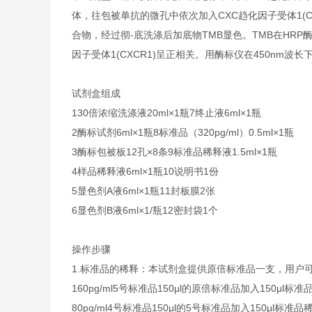
体，往包被单抗的微孔中依次加入CXC趋化因子受体1(CX
合物，经过彻-底洗涤后加底物TMB显色。TMB在HR
因子受体1(CXCR1)呈正相关。用酶标仪在450nm波
试剂盒组成
1
30倍浓缩洗涤液
20ml×1瓶
7
终止液
6ml×1瓶
2
酶标试剂
6ml×1瓶
8
标准品（320pg/ml）
0.5ml×1瓶
3
酶标包被板
12孔×8条
9
标准品稀释液
1.5ml×1瓶
4
样品稀释液
6ml×1瓶
10
说明书
1份
5
显色剂A液
6ml×1瓶
11
封板膜
2张
6
显色剂B液
6ml×1/瓶
12
密封袋
1个
操作步骤
1.标准品的稀释：本试剂盒提供原倍标准品一支，用户
160pg/ml
5号标准品
150μl的原倍标准品加入150μl标准
80pg/ml
4号标准品
150μl的5号标准品加入150μl标准品