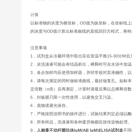
计算
以标准物的浓度为横坐标，OD值为纵坐标，在坐标纸上
的浓度与OD值计算出标准曲线的直线回归方程式，将样
注意事项
1．试剂盒从冷藏环境中取出应在室温平衡15-30分
2．浓洗涤液可能会有结晶析出，稀释时可在水浴中加
3．各步加样均应使用加样器，并经常校对其准确性，以
4．请每次测定的同时做标准曲线，最好做复孔。如标本
定倍数（n倍）后再测定，计算时请最后乘以总稀释倍数（
5．封板膜只限一次性使用，以避免交叉污染。
6．底物请避光保存。
7．严格按照说明书的操作进行，试验结果判定必须以酶
8．所有样品，洗涤液和各种废弃物都应按传染物处理。
9．
人鲍曼不动杆菌抗体IgM(AB IgM)ELISA试剂盒
不同