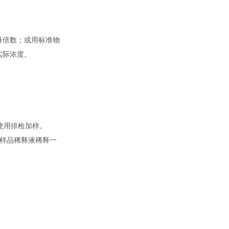
释倍数；或用标准物
实际浓度。
使用排枪加样。
用样品稀释液稀释一