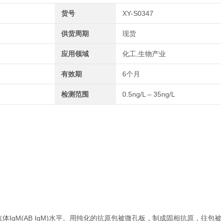
货号
XY-S0347
供货周期
现货
应用领域
化工,生物产业
有效期
6个月
检测范围
0.5ng/L – 35ng/L
IgM(AB IgM)水平。用纯化的抗原包被微孔板，制成固相抗原，往包