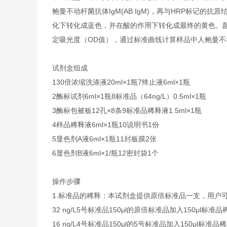
鲍曼不动杆菌抗体IgM(AB IgM)，再与HRP标记的
化下转化成蓝色，并在酸的作用下转化成最终的黄色。颜色的
定吸光度（OD值），通过标准曲线计算样品中人鲍曼不动杆菌
试剂盒组成
1
30倍浓缩洗涤液
20ml×1瓶
7
终止液
6ml×1瓶
2
酶标试剂
6ml×1瓶
8
标准品（64ng/L）
0.5ml×1瓶
3
酶标包被板
12孔×8条
9
标准品稀释液
1.5ml×1瓶
4
样品稀释液
6ml×1瓶
10
说明书
1份
5
显色剂A液
6ml×1瓶
11
封板膜
2张
6
显色剂B液
6ml×1/瓶
12
密封袋
1个
操作步骤
1.
标准品的稀释：本试剂盒提供原倍标准品一支，用户
32 ng/L
5号标准品
150μl的原倍标准品加入150μl标准品
16 ng/L
4号标准品
150μl的5号标准品加入150μl标准品