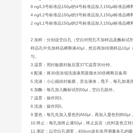
8 ng/L
3号标准品
150μl的4号标准品加入150μl标准品稀
4 ng/L
2号标准品
150μl的3号标准品加入150μl标准品稀
2 ng/L
1号标准品
150μl的2号标准品加入150μl标准品稀
2.
加样：分别设空白孔（空白对照孔不加样品及酶标试剂
样品孔中先加样品稀释液40μl，然后再加待测样品10
匀。
3.
温育：用封板膜封板后置37℃温育30分钟。
4.
配液：将30倍浓缩洗涤液用蒸馏水30倍稀释后备用
5.
洗涤：小心揭掉封板膜，弃去液体，甩干，每孔加满洗
6.
加酶：每孔加入酶标试剂50μl，空白孔除外。
7.
温育：操作同3。
8.
洗涤：操作同5。
9.
显色：每孔先加入显色剂A50μl，再加入显色剂B50μl
10.
终止：每孔加终止液50μl，终止反应（此时蓝色立转
11.
测定：以空白孔调零，450nm波长依序测量各孔的吸