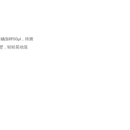
加样50μl，待测
孔壁，轻轻晃动混