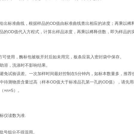
绘出标准曲线，根据样品的OD值由标准曲线查出相应的浓度；再乘以稀
品的OD值代入方程式，计算出样品浓度，再乘以稀释倍数，即为样品的
钟后方可使用，酶标包被板开封后如未用完，板条应装入密封袋中保存。
温助溶，洗涤时不影响结果。
避免试验误差。一次加样时间最好控制在5分钟内，如标本数量多，推荐
中待测物质含量过高（样本OD值大于标准品孔第一孔的OD值），请先
×n×5）。
标仪读数为准.
批号组分不得混用。