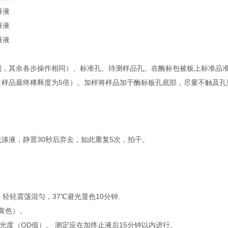
释液
释液
释液
，其余各步操作相同）、标准孔、待测样品孔。在酶标包被板上标准品准确
μl（样品最终稀释度为5倍）。加样将样品加于酶标板孔底部，尽量不触及
涤液，静置30秒后弃去，如此重复5次，拍干。
，轻轻震荡混匀，37℃避光显色10分钟.
黄色）。
光度（OD值）。 测定应在加终止液后15分钟以内进行。