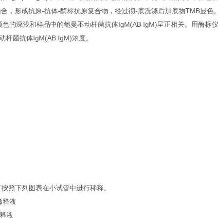
抗原结合，形成抗原-抗体-酶标抗原复合物，经过彻-底洗涤后加底物TMB显色。
深浅和样品中的鲍曼不动杆菌抗体IgM(AB IgM)呈正相关。用酶标仪
抗体IgM(AB IgM)浓度。
可按照下列图表在小试管中进行稀释。
稀释液
稀释液