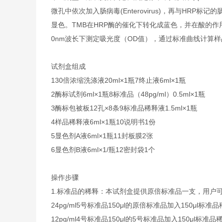
微孔中依次加入肠病毒(Enterovirus)，再与HRP标记
显色。TMB在HRP酶的催化下转化成蓝色，并在酸的作用下
0nm波长下测定吸光度（OD值），通过标准曲线计算样品中人肠
试剂盒组成
1
30倍浓缩洗涤液
20ml×1瓶
7
终止液
6ml×1瓶
2
酶标试剂
6ml×1瓶
8
标准品（48pg/ml）
0.5ml×1瓶
3
酶标包被板
12孔×8条
9
标准品稀释液
1.5ml×1瓶
4
样品稀释液
6ml×1瓶
10
说明书
1份
5
显色剂A液
6ml×1瓶
11
封板膜
2张
6
显色剂B液
6ml×1/瓶
12
密封袋
1个
操作步骤
1.标准品的稀释：本试剂盒提供原倍标准品一支，用户
24pg/ml
5号标准品
150μl的原倍标准品加入150μl标准
12pg/ml
4号标准品
150μl的5号标准品加入150μl标准品