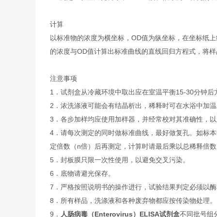
计算
以标准物的浓度为横坐标，OD值为纵坐标，在坐标纸上
的浓度与OD值计算出标准曲线的直线回归方程式，将样
注意事项
1．试剂盒从冷藏环境中取出应在室温平衡15-30分
2．浓洗涤液可能会有结晶析出，稀释时可在水浴中加
3．各步加样均应使用加样器，并经常校对其准确性，以
4．请每次测定的同时做标准曲线，最好做复孔。如标本
定倍数（n倍）后再测定，计算时请最后乘以总稀释倍数（
5．封板膜只限一次性使用，以避免交叉污染。
6．底物请避光保存。
7．严格按照说明书的操作进行，试验结果判定必须以酶
8．所有样品，洗涤液和各种废弃物都应按传染物处理。
9．
人肠病毒（Enterovirus）ELISA试剂盒
不同批号组