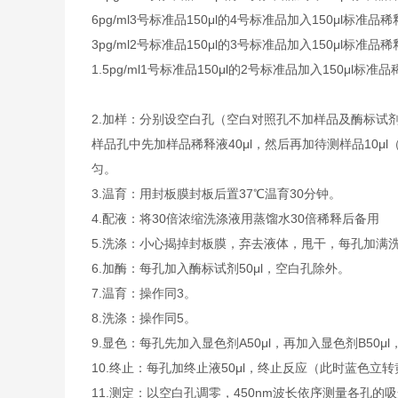
6pg/ml
3号标准品
150μl的4号标准品加入150μl标准品稀
3pg/ml
2号标准品
150μl的3号标准品加入150μl标准品稀
1.5pg/ml
1号标准品
150μl的2号标准品加入150μl标准
2.加样：分别设空白孔（空白对照孔不加样品及酶标试
样品孔中先加样品稀释液40μl，然后再加待测样品10
匀。
3.温育：用封板膜封板后置37℃温育30分钟。
4.配液：将30倍浓缩洗涤液用蒸馏水30倍稀释后备用
5.洗涤：小心揭掉封板膜，弃去液体，甩干，每孔加满
6.加酶：每孔加入酶标试剂50μl，空白孔除外。
7.温育：操作同3。
8.洗涤：操作同5。
9.显色：每孔先加入显色剂A50μl，再加入显色剂B50μ
10.终止：每孔加终止液50μl，终止反应（此时蓝色立
11.测定：以空白孔调零，450nm波长依序测量各孔的