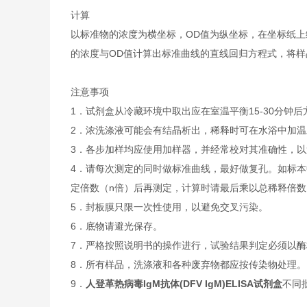
计算
以标准物的浓度为横坐标，OD值为纵坐标，在坐标纸上
的浓度与OD值计算出标准曲线的直线回归方程式，将
注意事项
1．试剂盒从冷藏环境中取出应在室温平衡15-30分
2．浓洗涤液可能会有结晶析出，稀释时可在水浴中加
3．各步加样均应使用加样器，并经常校对其准确性，以
4．请每次测定的同时做标准曲线，最好做复孔。如标本
定倍数（n倍）后再测定，计算时请最后乘以总稀释倍数（
5．封板膜只限一次性使用，以避免交叉污染。
6．底物请避光保存。
7．严格按照说明书的操作进行，试验结果判定必须以酶
8．所有样品，洗涤液和各种废弃物都应按传染物处理。
9．
人登革热病毒IgM抗体(DFV IgM)ELISA试剂盒
不同