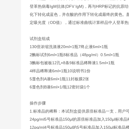
登革热病毒IgM抗体(DFV IgM)，再与HRP标记的
化下转化成蓝色，并在酸的作用下转化成最终的黄色。颜色的
定吸光度（OD值），通过标准曲线计算样品中人登革热病毒I
试剂盒组成
1
30倍浓缩洗涤液
20ml×1瓶
7
终止液
6ml×1瓶
2
酶标试剂
6ml×1瓶
8
标准品（48pg/ml）
0.5ml×1瓶
3
酶标包被板
12孔×8条
9
标准品稀释液
1.5ml×1瓶
4
样品稀释液
6ml×1瓶
10
说明书
1份
5
显色剂A液
6ml×1瓶
11
封板膜
2张
6
显色剂B液
6ml×1/瓶
12
密封袋
1个
操作步骤
1.
标准品的稀释：本试剂盒提供原倍标准品一支，用户
24pg/ml
5号标准品
150μl的原倍标准品加入150μl标准
12pg/ml
4号标准品
150μl的5号标准品加入150μl标准品