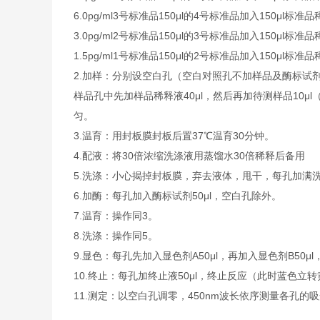
6.0pg/ml
3号标准品
150μl的4号标准品加入150μl标准
3.0pg/ml
2号标准品
150μl的3号标准品加入150μl标准
1.5pg/ml
1号标准品
150μl的2号标准品加入150μl标准
2.
加样：分别设空白孔（空白对照孔不加样品及酶标试剂
样品孔中先加样品稀释液40μl，然后再加待测样品10
匀。
3.
温育：用封板膜封板后置37℃温育30分钟。
4.
配液：将30倍浓缩洗涤液用蒸馏水30倍稀释后备用
5.
洗涤：小心揭掉封板膜，弃去液体，甩干，每孔加满洗
6.
加酶：每孔加入酶标试剂50μl，空白孔除外。
7.
温育：操作同3。
8.
洗涤：操作同5。
9.
显色：每孔先加入显色剂A50μl，再加入显色剂B50μl
10.
终止：每孔加终止液50μl，终止反应（此时蓝色立转
11.
测定：以空白孔调零，450nm波长依序测量各孔的吸