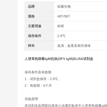
品牌
烜雅生物
规格
48T/96T
主要用途
科研
保存条件
2-8℃
样本
血清，血浆及相关液体
人登革热病毒IgM抗体(DFV IgM)ELISA试剂盒
保存条件及有效期
1．试剂盒保存：2-8℃。
2．有效期：6个月
实验原理
本试剂盒应用双抗原夹心法测定标本中人登革热病毒IgM