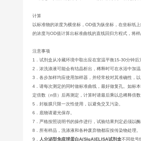
计算
以标准物的浓度为横坐标，OD值为纵坐标，在坐标纸上
的浓度与OD值计算出标准曲线的直线回归方程式，将样
注意事项
1．试剂盒从冷藏环境中取出应在室温平衡15-30分
2．浓洗涤液可能会有结晶析出，稀释时可在水浴中加
3．各步加样均应使用加样器，并经常校对其准确性，以
4．请每次测定的同时做标准曲线，最好做复孔。如标本
定倍数（n倍）后再测定，计算时请最后乘以总稀释倍数（
5．封板膜只限一次性使用，以避免交叉污染。
6．底物请避光保存。
7．严格按照说明书的操作进行，试验结果判定必须以酶
8．所有样品，洗涤液和各种废弃物都应按传染物处理。
9．
人分泌型免疫球蛋白A(SIgA)ELISA试剂盒
不同批号