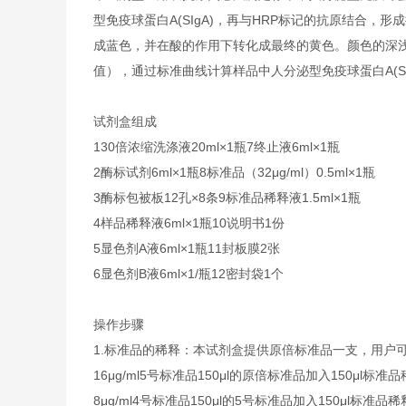
型免疫球蛋白A(SIgA)，再与HRP标记的抗原结合，形
成蓝色，并在酸的作用下转化成最终的黄色。颜色的深浅和
值），通过标准曲线计算样品中人分泌型免疫球蛋白A(SI
试剂盒组成
1
30倍浓缩洗涤液
20ml×1瓶
7
终止液
6ml×1瓶
2
酶标试剂
6ml×1瓶
8
标准品（32μg/ml）
0.5ml×1瓶
3
酶标包被板
12孔×8条
9
标准品稀释液
1.5ml×1瓶
4
样品稀释液
6ml×1瓶
10
说明书
1份
5
显色剂A液
6ml×1瓶
11
封板膜
2张
6
显色剂B液
6ml×1/瓶
12
密封袋
1个
操作步骤
1.标准品的稀释：本试剂盒提供原倍标准品一支，用户
16μg/ml
5号标准品
150μl的原倍标准品加入150μl标准
8μg/ml
4号标准品
150μl的5号标准品加入150μl标准品稀