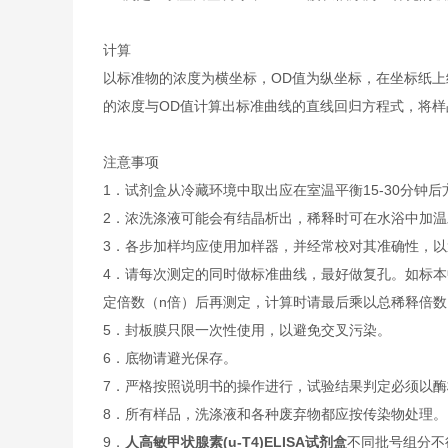
计算
以标准物的浓度为横坐标，OD值为纵坐标，在坐标纸上
的浓度与OD值计算出标准曲线的直线回归方程式，将样
注意事项
1．试剂盒从冷藏环境中取出应在室温平衡15-30分
2．浓洗涤液可能会有结晶析出，稀释时可在水浴中加
3．各步加样均应使用加样器，并经常校对其准确性，以
4．请每次测定的同时做标准曲线，最好做复孔。如标本
定倍数（n倍）后再测定，计算时请最后乘以总稀释倍数（
5．封板膜只限一次性使用，以避免交叉污染。
6．底物请避光保存。
7．严格按照说明书的操作进行，试验结果判定必须以酶
8．所有样品，洗涤液和各种废弃物都应按传染物处理。
9．
人高敏甲状腺素(u-T4)ELISA试剂盒
不同批号组分不