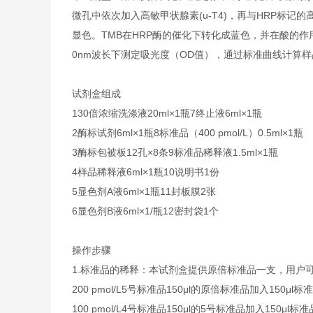
微孔中依次加入高敏甲状腺素(u-T4)，再与HRP标记的
显色。TMB在HRP酶的催化下转化成蓝色，并在酸的作
0nm波长下测定吸光度（OD值），通过标准曲线计算样品
试剂盒组成
1
30倍浓缩洗涤液
20ml×1瓶
7
终止液
6ml×1瓶
2
酶标试剂
6ml×1瓶
8
标准品（400 pmol/L）
0.5ml×1瓶
3
酶标包被板
12孔×8条
9
标准品稀释液
1.5ml×1瓶
4
样品稀释液
6ml×1瓶
10
说明书
1份
5
显色剂A液
6ml×1瓶
11
封板膜
2张
6
显色剂B液
6ml×1/瓶
12
密封袋
1个
操作步骤
1.
标准品的稀释：本试剂盒提供原倍标准品一支，用户
200 pmol/L
5号标准品
150μl的原倍标准品加入150μl
100 pmol/L
4号标准品
150μl的5号标准品加入150μl标