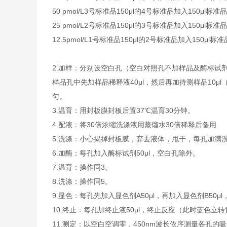
50 pmol/L
3号标准品
150μl的4号标准品加入150μl标准
25 pmol/L
2号标准品
150μl的3号标准品加入150μl标准
12.5pmol/L
1号标准品
150μl的2号标准品加入150μl标
2.
加样：分别设空白孔（空白对照孔不加样品及酶标试剂
样品孔中先加样品稀释液40μl，然后再加待测样品10
匀。
3.
温育：用封板膜封板后置37℃温育30分钟。
4.
配液：将30倍浓缩洗涤液用蒸馏水30倍稀释后备用
5.
洗涤：小心揭掉封板膜，弃去液体，甩干，每孔加满洗
6.
加酶：每孔加入酶标试剂50μl，空白孔除外。
7.
温育：操作同3。
8.
洗涤：操作同5。
9.
显色：每孔先加入显色剂A50μl，再加入显色剂B50μl
10.
终止：每孔加终止液50μl，终止反应（此时蓝色立转
11.
测定：以空白空调零，450nm波长依序测量各孔的吸